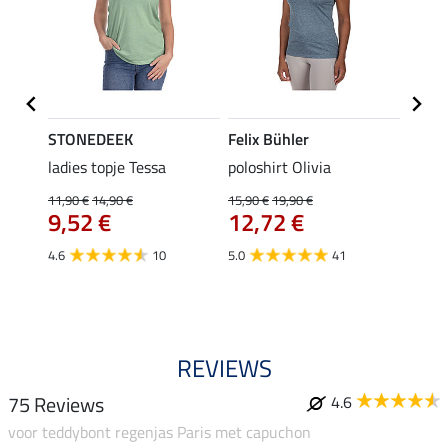
STONEDEEK
Felix Bühler
Felix
ladies topje Tessa
poloshirt Olivia
zip-fu
Fleur
11,90 €
14,90 €
15,90 €
19,90 €
9,52 €
12,72 €
15,90 
12,
4.6
10
5.0
41
4.9
REVIEWS
75 Reviews
4.6
voor teddybont regenjas Paris met capuchon