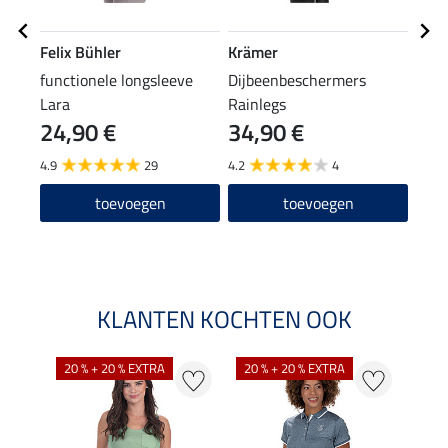
Felix Bühler
Krämer
Feli
functionele longsleeve
Dijbeenbeschermers
grip
Lara
Rainlegs
24,90 €
34,90 €
69
4.9
29
4.2
4
5.0
toevoegen
toevoegen
KLANTEN KOCHTEN OOK
20 % + 20 % EXTRA
20 % + 20 % EXTRA
20 %