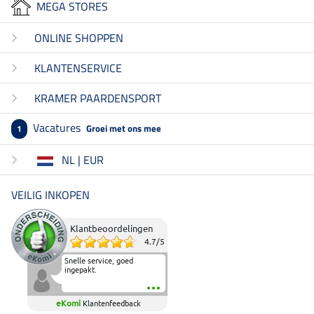
MEGA STORES
ONLINE SHOPPEN
KLANTENSERVICE
KRAMER PAARDENSPORT
Vacatures
Groei met ons mee
1
NL | EUR
VEILIG INKOPEN
Klantbeoordelingen
4.7
/
5
Snelle service, goed
ingepakt.
eKomi
Klantenfeedback