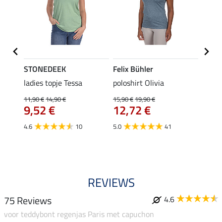
STONEDEEK
Felix Bühler
Felix
ladies topje Tessa
poloshirt Olivia
zip-fu
Fleur
11,90 €
14,90 €
15,90 €
19,90 €
9,52 €
12,72 €
15,90 
12,
4.6
10
5.0
41
4.9
REVIEWS
75 Reviews
4.6
voor teddybont regenjas Paris met capuchon