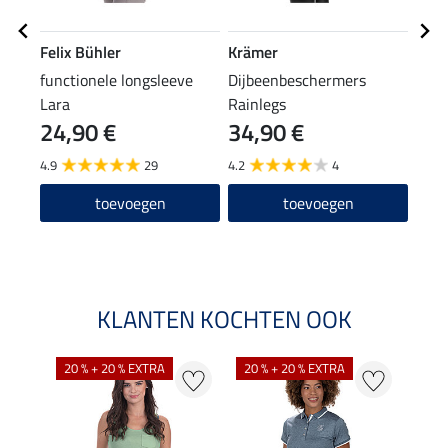
Felix Bühler
Krämer
Feli
functionele longsleeve
Dijbeenbeschermers
grip
Lara
Rainlegs
24,90 €
34,90 €
69
4.9
29
4.2
4
5.0
toevoegen
toevoegen
KLANTEN KOCHTEN OOK
20 % + 20 % EXTRA
20 % + 20 % EXTRA
20 %