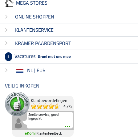
MEGA STORES
ONLINE SHOPPEN
KLANTENSERVICE
KRAMER PAARDENSPORT
Vacatures
Groei met ons mee
1
NL | EUR
VEILIG INKOPEN
Klantbeoordelingen
4.7
/
5
Snelle service, goed
ingepakt.
eKomi
Klantenfeedback