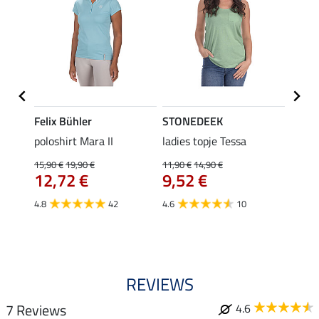
Felix Bühler
STONEDEEK
Felix
Klara
poloshirt Mara II
ladies topje Tessa
funct
uchon
wedstr
15,90 €
19,90 €
11,90 €
14,90 €
12,72 €
9,52 €
24,90 
€
van
4.8
42
4.6
10
4.4
REVIEWS
7 Reviews
4.6