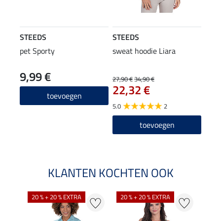
STEEDS
STEEDS
pet Sporty
sweat hoodie Liara
9,99 €
27,90 €
34,90 €
22,32 €
toevoegen
5.0
2
toevoegen
KLANTEN KOCHTEN OOK
20 % + 20 % EXTRA
20 % + 20 % EXTRA
40 %