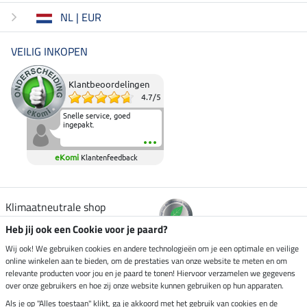
NL | EUR
VEILIG INKOPEN
Klantbeoordelingen
4.7
/
5
Snelle service, goed
ingepakt.
eKomi
Klantenfeedback
Klimaatneutrale shop
Heb jij ook een Cookie voor je paard?
Verzending per
Wij ook! We gebruiken cookies en andere technologieën om je een optimale en veilige
online winkelen aan te bieden, om de prestaties van onze website te meten en om
relevante producten voor jou en je paard te tonen! Hiervoor verzamelen we gegevens
over onze gebruikers en hoe zij onze website kunnen gebruiken op hun apparaten.
Veilig betalen met
Als je op "Alles toestaan" klikt, ga je akkoord met het gebruik van cookies en de