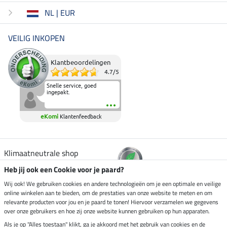
NL | EUR
VEILIG INKOPEN
Klantbeoordelingen
4.7
/
5
Snelle service, goed
ingepakt.
eKomi
Klantenfeedback
Klimaatneutrale shop
Heb jij ook een Cookie voor je paard?
Verzending per
Wij ook! We gebruiken cookies en andere technologieën om je een optimale en veilige
online winkelen aan te bieden, om de prestaties van onze website te meten en om
relevante producten voor jou en je paard te tonen! Hiervoor verzamelen we gegevens
over onze gebruikers en hoe zij onze website kunnen gebruiken op hun apparaten.
Veilig betalen met
Als je op "Alles toestaan" klikt, ga je akkoord met het gebruik van cookies en de