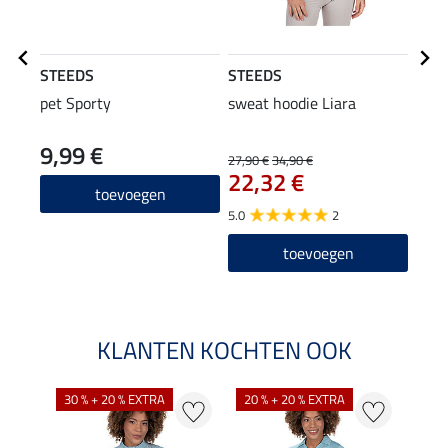
STEEDS
STEEDS
STE
pet Sporty
sweat hoodie Liara
T-sh
9,99 €
27,90 €
34,90 €
11,90
22,32 €
9,5
toevoegen
5.0
2
4.6
toevoegen
KLANTEN KOCHTEN OOK
30 % + 20 % EXTRA
20 % + 20 % EXTRA
20 %