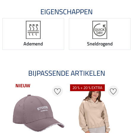
EIGENSCHAPPEN
Ademend
Sneldrogend
BIJPASSENDE ARTIKELEN
NIEUW
20 % + 20 % EXTRA
20