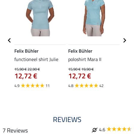
Felix Bühler
Felix Bühler
STON
Jule
functioneel shirt Julie
poloshirt Mara II
ladies
uchon
15,90 €
22,90 €
15,90 €
19,90 €
11,90 
12,72 €
12,72 €
9,5
4.9
11
4.8
42
4.6
REVIEWS
7 Reviews
4.6