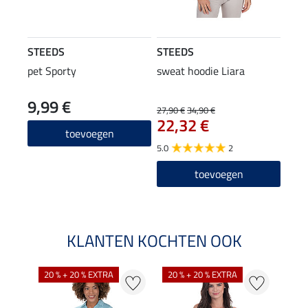
STEEDS
STEEDS
pet Sporty
sweat hoodie Liara
9,99 €
27,90 €
34,90 €
22,32 €
toevoegen
5.0
2
toevoegen
KLANTEN KOCHTEN OOK
20 % + 20 % EXTRA
20 % + 20 % EXTRA
40 %