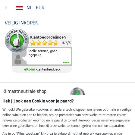
NL | EUR
VEILIG INKOPEN
Klantbeoordelingen
4.7
/
5
Snelle service, goed
ingepakt.
eKomi
Klantenfeedback
Klimaatneutrale shop
Heb jij ook een Cookie voor je paard?
Verzending per
Wij ook! We gebruiken cookies en andere technologieën om je een optimale en veilige
online winkelen aan te bieden, om de prestaties van onze website te meten en om
relevante producten voor jou en je paard te tonen! Hiervoor verzamelen we gegevens
over onze gebruikers en hoe zij onze website kunnen gebruiken op hun apparaten.
Veilig betalen met
Als je op "Alles toestaan" klikt, ga je akkoord met het gebruik van cookies en de