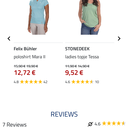
Felix Bühler
STONEDEEK
Felix
Klara
poloshirt Mara II
ladies topje Tessa
funct
uchon
wedstr
15,90 €
19,90 €
11,90 €
14,90 €
12,72 €
9,52 €
24,90 
€
van
4.8
42
4.6
10
4.4
REVIEWS
7 Reviews
4.6