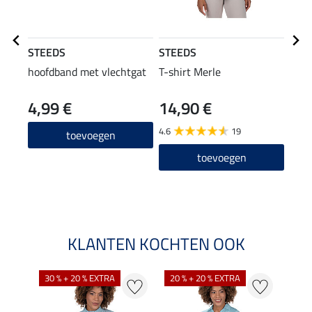
STEEDS
STEEDS
STE
hoofdband met vlechtgat
T-shirt Merle
swea
4,99 €
14,90 €
27,90
22
4.6
19
toevoegen
5.0
toevoegen
KLANTEN KOCHTEN OOK
30 % + 20 % EXTRA
20 % + 20 % EXTRA
20 %