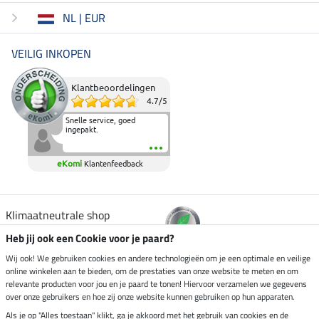
NL | EUR
VEILIG INKOPEN
Klantbeoordelingen
4.7
/
5
Snelle service, goed
ingepakt.
eKomi
Klantenfeedback
Klimaatneutrale shop
Heb jij ook een Cookie voor je paard?
Verzending per
Wij ook! We gebruiken cookies en andere technologieën om je een optimale en veilige
online winkelen aan te bieden, om de prestaties van onze website te meten en om
relevante producten voor jou en je paard te tonen! Hiervoor verzamelen we gegevens
over onze gebruikers en hoe zij onze website kunnen gebruiken op hun apparaten.
Veilig betalen met
Als je op "Alles toestaan" klikt, ga je akkoord met het gebruik van cookies en de