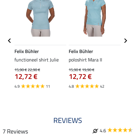
Felix Bühler
Felix Bühler
STON
Jule
functioneel shirt Julie
poloshirt Mara II
ladies
uchon
15,90 €
22,90 €
15,90 €
19,90 €
11,90 
12,72 €
12,72 €
9,5
4.9
11
4.8
42
4.6
REVIEWS
7 Reviews
4.6