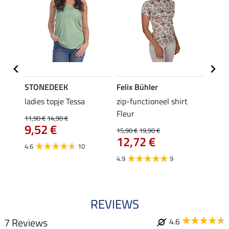
STONEDEEK
Felix Bühler
Felix
 Nela
ladies topje Tessa
zip-functioneel shirt
funct
Fleur
wedstr
11,90 €
14,90 €
9,52 €
15,90 €
19,90 €
24,90 
12,72 €
van
4.6
10
4.9
9
4.4
REVIEWS
7 Reviews
4.6