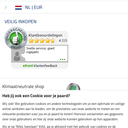
NL | EUR
VEILIG INKOPEN
Klantbeoordelingen
4.7
/
5
Snelle service, goed
ingepakt.
eKomi
Klantenfeedback
Klimaatneutrale shop
Heb jij ook een Cookie voor je paard?
Verzending per
Wij ook! We gebruiken cookies en andere technologieën om je een optimale en veilige
online winkelen aan te bieden, om de prestaties van onze website te meten en om
relevante producten voor jou en je paard te tonen! Hiervoor verzamelen we gegevens
over onze gebruikers en hoe zij onze website kunnen gebruiken op hun apparaten.
Veilig betalen met
Als je op "Alles toestaan" klikt, ga je akkoord met het gebruik van cookies en de