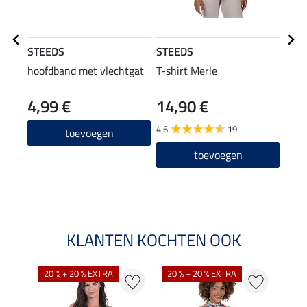
STEEDS
STEEDS
STE
hoofdband met vlechtgat
T-shirt Merle
swea
4,99 €
14,90 €
27,90
22
4.6
19
toevoegen
5.0
toevoegen
KLANTEN KOCHTEN OOK
20 % + 20 % EXTRA
20 % + 20 % EXTRA
40 %