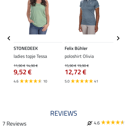
STONEDEEK
Felix Bühler
Felix
ladies topje Tessa
poloshirt Olivia
zip-fu
Fleur
11,90 €
14,90 €
15,90 €
19,90 €
9,52 €
12,72 €
15,90 
12,
4.6
10
5.0
41
4.9
REVIEWS
7 Reviews
4.6