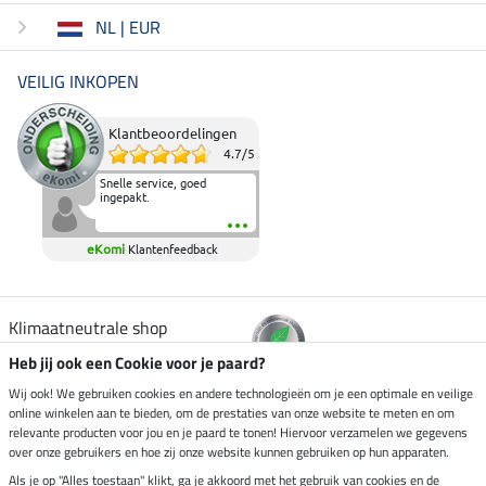
NL | EUR
VEILIG INKOPEN
Klantbeoordelingen
4.7
/
5
Snelle service, goed
ingepakt.
eKomi
Klantenfeedback
Klimaatneutrale shop
Heb jij ook een Cookie voor je paard?
Verzending per
Wij ook! We gebruiken cookies en andere technologieën om je een optimale en veilige
online winkelen aan te bieden, om de prestaties van onze website te meten en om
relevante producten voor jou en je paard te tonen! Hiervoor verzamelen we gegevens
over onze gebruikers en hoe zij onze website kunnen gebruiken op hun apparaten.
Veilig betalen met
Als je op "Alles toestaan" klikt, ga je akkoord met het gebruik van cookies en de