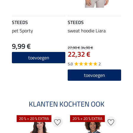
STEEDS
STEEDS
pet Sporty
sweat hoodie Liara
9,99 €
27,90 €
34,90 €
22,32 €
toevoegen
5.0
2
toevoegen
KLANTEN KOCHTEN OOK
20 % + 20 % EXTRA
20 % + 20 % EXTRA
20 %