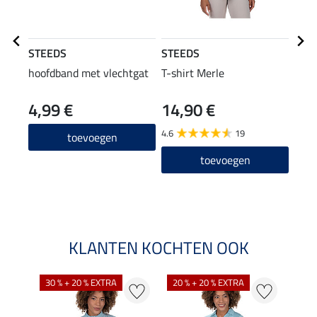
STEEDS
STEEDS
STE
hoofdband met vlechtgat
T-shirt Merle
swea
4,99 €
14,90 €
27,90
22
4.6
19
toevoegen
5.0
toevoegen
KLANTEN KOCHTEN OOK
30 % + 20 % EXTRA
20 % + 20 % EXTRA
20 %