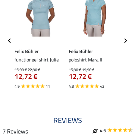
Felix Bühler
Felix Bühler
STON
Jule
functioneel shirt Julie
poloshirt Mara II
ladies
uchon
15,90 €
22,90 €
15,90 €
19,90 €
11,90 
12,72 €
12,72 €
9,5
4.9
11
4.8
42
4.6
REVIEWS
7 Reviews
4.6