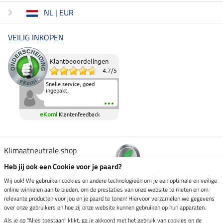
NL | EUR
VEILIG INKOPEN
Klantbeoordelingen
4.7
/
5
Snelle service, goed
ingepakt.
eKomi
Klantenfeedback
Klimaatneutrale shop
Heb jij ook een Cookie voor je paard?
Verzending per
Wij ook! We gebruiken cookies en andere technologieën om je een optimale en veilige
online winkelen aan te bieden, om de prestaties van onze website te meten en om
relevante producten voor jou en je paard te tonen! Hiervoor verzamelen we gegevens
over onze gebruikers en hoe zij onze website kunnen gebruiken op hun apparaten.
Veilig betalen met
Als je op "Alles toestaan" klikt, ga je akkoord met het gebruik van cookies en de