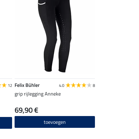
Felix Bühler
12
4.0
8
grip rijlegging Anneke
69,90 €
toevoegen