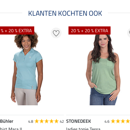
KLANTEN KOCHTEN OOK
 % + 20 % EXTRA
20 % + 20 % EXTRA
 Bühler
STONEDEEK
4.8
42
4.6
hirt Mara II
ladies topje Tessa