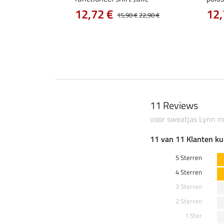
12,72 €
12,
15,90 €
22,90 €
0 €
69,90 €
11 Reviews
voor sweatjas Lynn 
11 van 11 Klanten ku
5 Sterren
4 Sterren
3 Sterren
2 Sterren
1 Ster