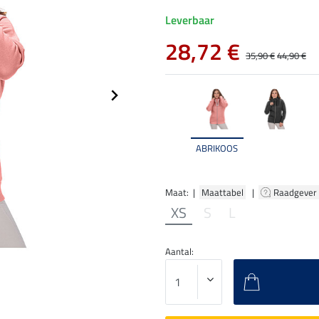
Leverbaar
28,72 €
35,90 €
44,90 €
ABRIKOOS
Maat: |
Maattabel
|
Raadgever
XS
S
L
Aantal: