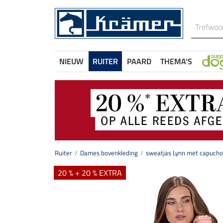
NIEUW
RUITER
PAARD
THEMA'S
Ruiter
Dames bovenkleding
sweatjas Lynn met capuch
20 % + 20 % EXTRA