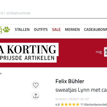
STALLEN
OUTFITS
SALE
MERKEN
CADEAUBON
nog
on
Felix Bühler
sweatjas Lynn met c
Artikelnr.: 653627-XS-AP
4.9
11 Klantenbeoordel