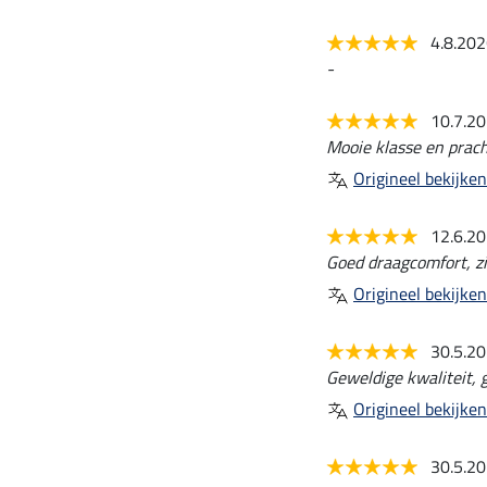
4.8.20
-
10.7.2
Mooie klasse en prach
Origineel bekijken
12.6.2
Goed draagcomfort, zi
Origineel bekijken
30.5.2
Geweldige kwaliteit, 
Origineel bekijken
30.5.2