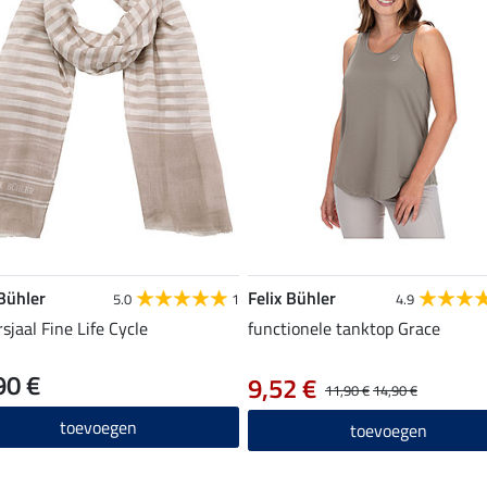
 Bühler
Felix Bühler
5.0
1
4.9
sjaal Fine Life Cycle
functionele tanktop Grace
90 €
9,52 €
11,90 €
14,90 €
toevoegen
toevoegen