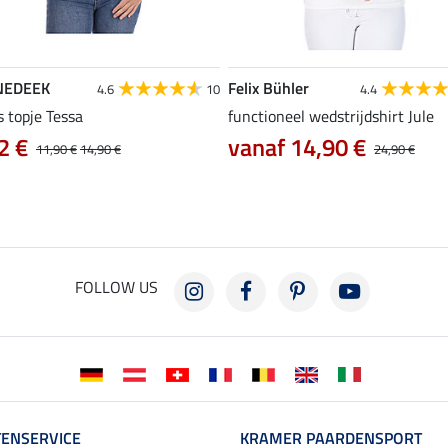
NEDEEK
Felix Bühler
4.6
10
4.4
s topje Tessa
functioneel wedstrijdshirt Jule
2 €
vanaf 14,90 €
11,90 €
14,90 €
24,90 €
FOLLOW US
ENSERVICE
KRAMER PAARDENSPORT