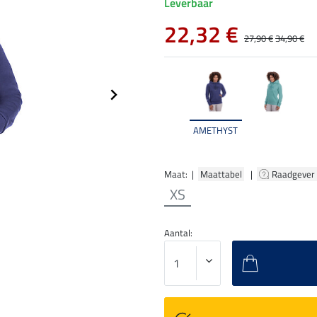
Leverbaar
22,32 €
27,90 €
34,90 €
AMETHYST
Maat: |
Maattabel
|
Raadgever
XS
Aantal: