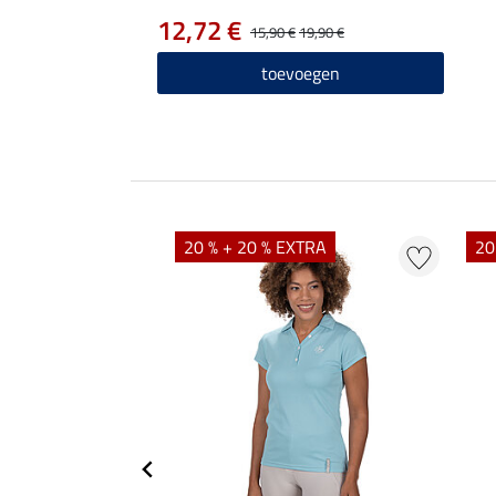
12,72 €
15,90 €
19,90 €
toevoegen
20 % + 20 % EXTRA
20