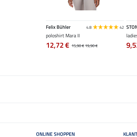
Felix Bühler
STO
4.9
15
4.8
42
as Klara Life Cycle
poloshirt Mara II
ladie
12,72 €
9,5
15,90 €
19,90 €
0 €
59,90 €
ONLINE SHOPPEN
KLANT