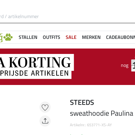
STALLEN
OUTFITS
SALE
MERKEN
CADEAUBON
nog
STEEDS
sweathoodie Paulina 
Artikelnr.: 653771-XS-AY