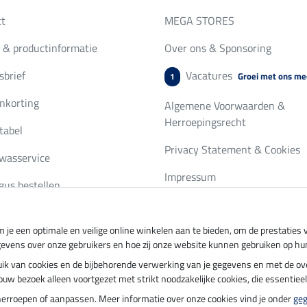
ct
MEGA STORES
 & productinformatie
Over ons & Sponsoring
brief
Vacatures
Groei met ons me
1
nkorting
Algemene Voorwaarden &
Herroepingsrecht
tabel
Privacy Statement & Cookies
wasservice
Impressum
gus bestellen
 je een optimale en veilige online winkelen aan te bieden, om de prestatie
ing per
Veilig betalen met
gevens over onze gebruikers en hoe zij onze website kunnen gebruiken op hu
ebruik van cookies en de bijbehorende verwerking van je gegevens en met de 
t jouw bezoek alleen voortgezet met strikt noodzakelijke cookies, die essentie
herroepen of aanpassen. Meer informatie over onze cookies vind je onder
ge