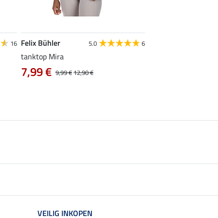
Felix Bühler
Felix Bühler
16
5.0
6
4
tanktop Mira
functionele rij-jas Kl
met capuchon
7,99 €
9,99 €
12,90 €
vanaf 47,90 €
VEILIG INKOPEN