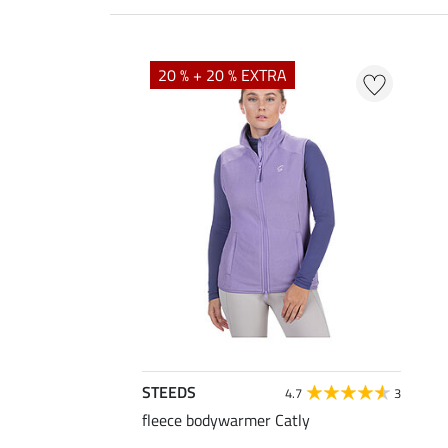
20 % + 20 % EXTRA
STEEDS
4.7
3
fleece bodywarmer Catly