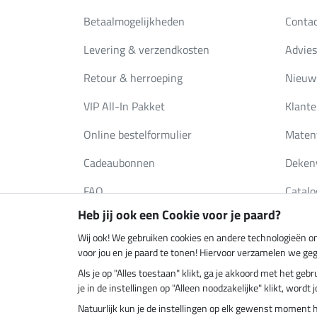
Betaalmogelijkheden
Conta
Levering & verzendkosten
Advies
Retour & herroeping
Nieuws
VIP All-In Pakket
Klante
Online bestelformulier
Maten
Cadeaubonnen
Deken
FAQ
Catalo
Heb jij ook een Cookie voor je paard?
Wij ook! We gebruiken cookies en andere technologieën om
Klimaatneutrale shop
Verzend
voor jou en je paard te tonen! Hiervoor verzamelen we ge
Als je op "Alles toestaan" klikt, ga je akkoord met het g
je in de instellingen op "Alleen noodzakelijke" klikt, word
Natuurlijk kun je de instellingen op elk gewenst moment 