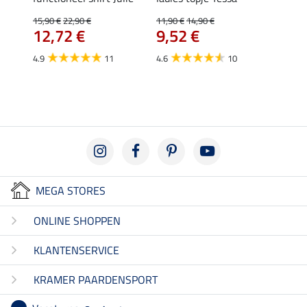
15,90 €
22,90 €
11,90 €
14,90 €
15,90 
12,72 €
9,52 €
12,
4.9
11
4.6
10
5.0
MEGA STORES
ONLINE SHOPPEN
KLANTENSERVICE
KRAMER PAARDENSPORT