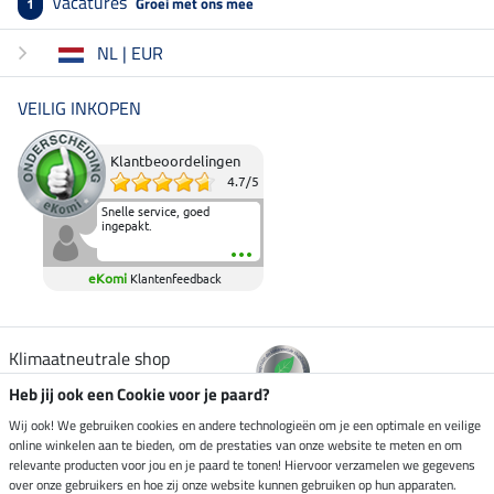
Vacatures
Groei met ons mee
1
NL | EUR
VEILIG INKOPEN
Klantbeoordelingen
4.7
/
5
Snelle service, goed
ingepakt.
eKomi
Klantenfeedback
Klimaatneutrale shop
Heb jij ook een Cookie voor je paard?
Verzending per
Wij ook! We gebruiken cookies en andere technologieën om je een optimale en veilige
online winkelen aan te bieden, om de prestaties van onze website te meten en om
relevante producten voor jou en je paard te tonen! Hiervoor verzamelen we gegevens
over onze gebruikers en hoe zij onze website kunnen gebruiken op hun apparaten.