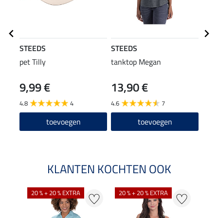
STEEDS
STEEDS
Equi
pet Tilly
tanktop Megan
grip 
zitv
9,99 €
13,90 €
49
4.8
4
4.6
7
4.8
toevoegen
toevoegen
KLANTEN KOCHTEN OOK
20 % + 20 % EXTRA
20 % + 20 % EXTRA
40 %