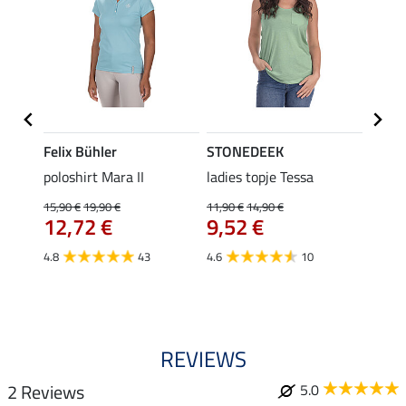
Felix Bühler
STONEDEEK
Felix
poloshirt Mara II
ladies topje Tessa
funct
wedstr
15,90 €
19,90 €
11,90 €
14,90 €
12,72 €
9,52 €
24,90 
€
van
4.8
43
4.6
10
4.4
REVIEWS
2 Reviews
5.0