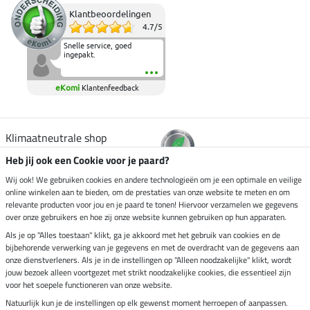
Klantbeoordelingen
4.7
/
5
Snelle service, goed
ingepakt.
eKomi
Klantenfeedback
Klimaatneutrale shop
Heb jij ook een Cookie voor je paard?
Verzending per
Wij ook! We gebruiken cookies en andere technologieën om je een optimale en veilige
online winkelen aan te bieden, om de prestaties van onze website te meten en om
relevante producten voor jou en je paard te tonen! Hiervoor verzamelen we gegevens
over onze gebruikers en hoe zij onze website kunnen gebruiken op hun apparaten.
Veilig betalen met
Als je op "Alles toestaan" klikt, ga je akkoord met het gebruik van cookies en de
bijbehorende verwerking van je gegevens en met de overdracht van de gegevens aan
onze dienstverleners. Als je in de instellingen op "Alleen noodzakelijke" klikt, wordt
jouw bezoek alleen voortgezet met strikt noodzakelijke cookies, die essentieel zijn
Impressum
voor het soepele functioneren van onze website.
Natuurlijk kun je de instellingen op elk gewenst moment herroepen of aanpassen.