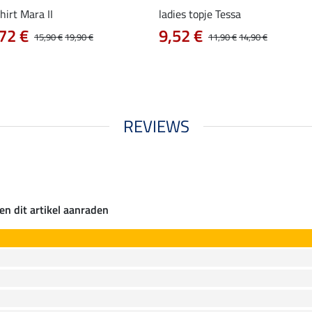
hirt Mara II
ladies topje Tessa
72 €
9,52 €
15,90 €
19,90 €
11,90 €
14,90 €
REVIEWS
en dit artikel aanraden