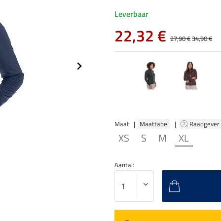
Leverbaar
22,32 €
27,90 €
34,90 €
Maat: |
Maattabel
|
Raadgever
XS
S
M
XL
Aantal: