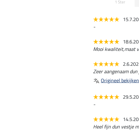
1 Ster
15.7.2
-
18.6.2
Mooi kwaliteit,maat 
2.6.20
Zeer aangenaam dun j
Origineel bekijken
29.5.2
-
14.5.2
Heel fijn dun vestje m