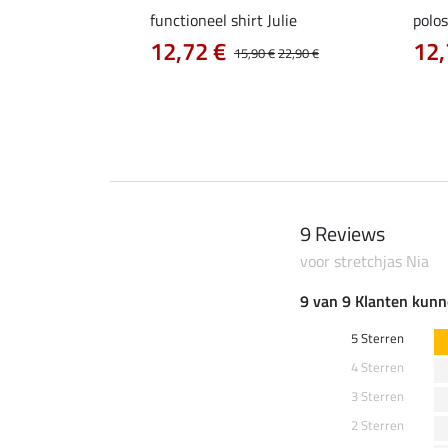
as Jule Life Cycle met
functioneel shirt Julie
polos
12,72 €
12,
15,90 €
22,90 €
0 €
69,90 €
9 Reviews
voor stretchjas Nia
9 van 9 Klanten kunn
5 Sterren
4 Sterren
3 Sterren
2 Sterren