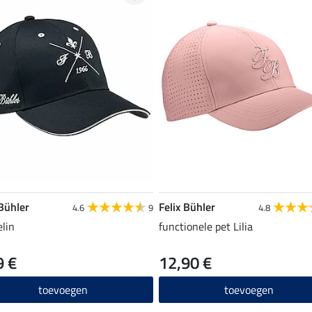
 Bühler
Felix Bühler
4.6
9
4.8
elin
functionele pet Lilia
9 €
12,90 €
toevoegen
toevoegen