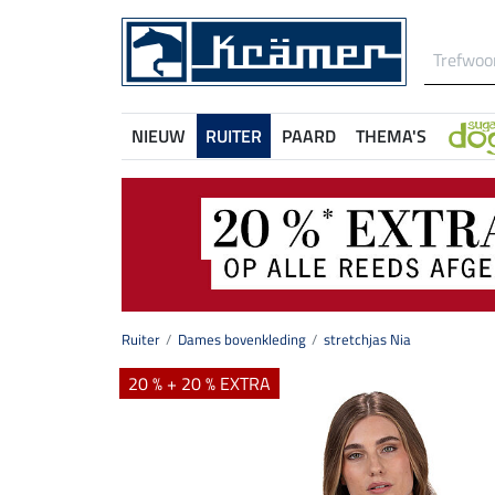
NIEUW
RUITER
PAARD
THEMA'S
Ruiter
Dames bovenkleding
stretchjas Nia
20 % + 20 % EXTRA