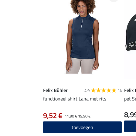
Felix Bühler
Felix
4.9
14
functioneel shirt Lana met rits
pet S
8,9
9,52 €
11,90 €
19,90 €
toevoegen