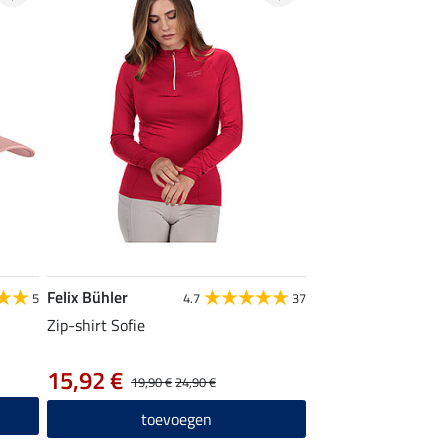
Felix Bühler
5
4.7
37
Zip-shirt Sofie
15,92 €
19,90 €
24,90 €
toevoegen