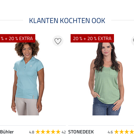
KLANTEN KOCHTEN OOK
 % + 20 % EXTRA
20 % + 20 % EXTRA
 Bühler
STONEDEEK
4.8
42
4.6