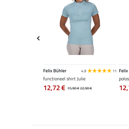
Felix Bühler
Felix
4.9
9
4.9
11
as Jule Life Cycle met
functioneel shirt Julie
polos
12,72 €
12,
15,90 €
22,90 €
0 €
69,90 €