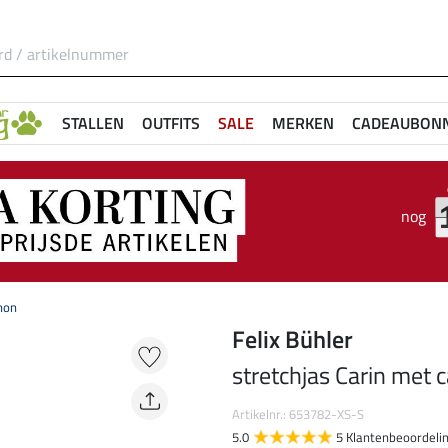
STALLEN
OUTFITS
SALE
MERKEN
CADEAUBON
nog
hon
Felix Bühler
stretchjas Carin met
Artikelnr.: 653782-XS-S
5.0
5 Klantenbeoordeli