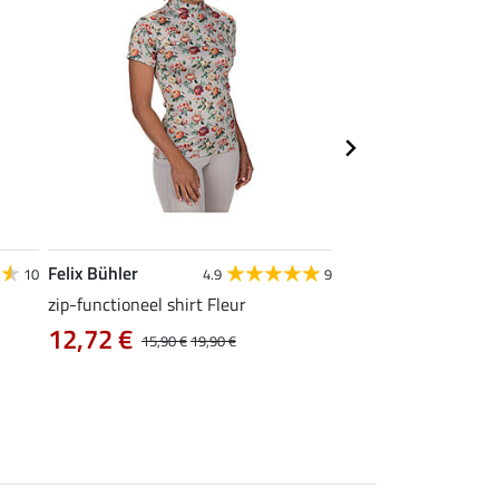
Felix Bühler
Felix Bühler
10
4.9
9
zip-functioneel shirt Fleur
functionele rij-jas Ju
capuchon
12,72 €
15,90 €
19,90 €
43,92 €
54,90 €
69