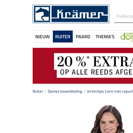
NIEUW
RUITER
PAARD
THEMA'S
Ruiter
Dames bovenkleding
stretchjas Carin met capuc