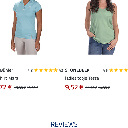
 Bühler
STONEDEEK
4.8
42
4.6
hirt Mara II
ladies topje Tessa
72 €
9,52 €
15,90 €
19,90 €
11,90 €
14,90 €
REVIEWS