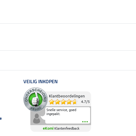
VEILIG INKOPEN
Klantbeoordelingen
4.7
/
5
Snelle service, goed
ingepakt.
e
eKomi
Klantenfeedback