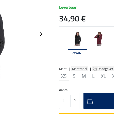
Leverbaar
34,90 €
ZWART
Maat: |
Maattabel
|
Raadgever
XS
S
M
L
XL
Aantal: