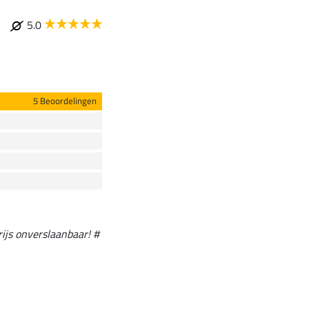
5.0
5 Beoordelingen
rijs onverslaanbaar! #