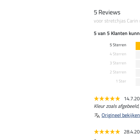
5 Reviews
voor stretchjas Cari
5 van 5 Klanten kunn
5 Sterren
4 Sterren
3 Sterren
2 Sterren
1 Ster
14.7.2
Kleur zoals afgebeeld
Origineel bekijken
28.4.2
-