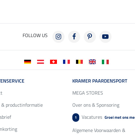
FOLLOW US
ENSERVICE
KRAMER PAARDENSPORT
ct
MEGA STORES
 & productinformatie
Over ons & Sponsoring
brief
Vacatures
Groei met ons me
1
nkorting
Algemene Voorwaarden &