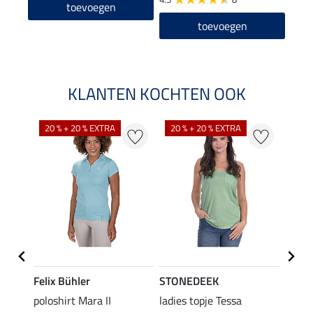
toevoegen
toevoegen
KLANTEN KOCHTEN OOK
20 % + 20 % EXTRA
20 % + 20 % EXTRA
40 %
Felix Bühler
STONEDEEK
Felix
poloshirt Mara II
ladies topje Tessa
funct