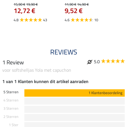
wedstr
15,90 €
19,90 €
11,90 €
14,90 €
12,72 €
9,52 €
24,90 
€
van
4.8
43
4.6
10
4.4
REVIEWS
1 Review
5.0
voor softshelljas Yola met capuchon
1 van 1 Klanten kunnen dit artikel aanraden
5 Sterren
1 Klantenbeoordeling
4 Sterren
3 Sterren
2 Sterren
1 Ster