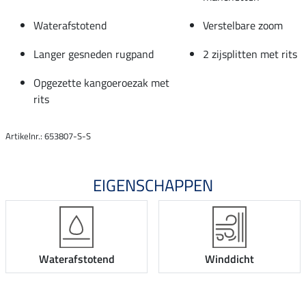
Waterafstotend
Verstelbare zoom
Langer gesneden rugpand
2 zijsplitten met rits
Opgezette kangoeroezak met
rits
Artikelnr.: 653807-S-S
EIGENSCHAPPEN
Waterafstotend
Winddicht