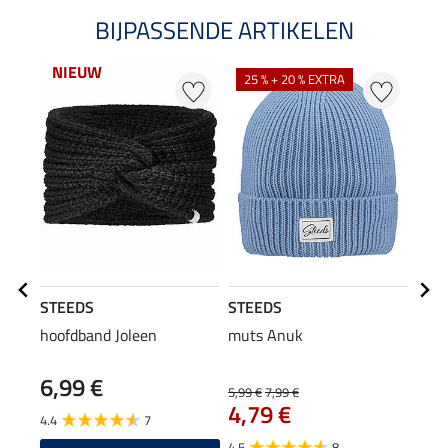
BIJPASSENDE ARTIKELEN
NIEUW
25 % + 20 % EXTRA
21
STEEDS
STEEDS
STE
hoofdband Joleen
muts Anuk
func
Pria 
6,99 €
5,99 €
7,99 €
17,90
4,79 €
14
4.4
7
4.5
8
5.0