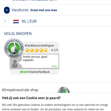
Vacatures
Groei met ons mee
1
NL | EUR
VEILIG INKOPEN
Klantbeoordelingen
4.7
/
5
Snelle service, goed
ingepakt.
eKomi
Klantenfeedback
Klimaatneutrale shop
Heb jij ook een Cookie voor je paard?
Verzending per
Wij ook! We gebruiken cookies en andere technologieën om je een optimale en veilige
online winkelen aan te bieden, om de prestaties van onze website te meten en om