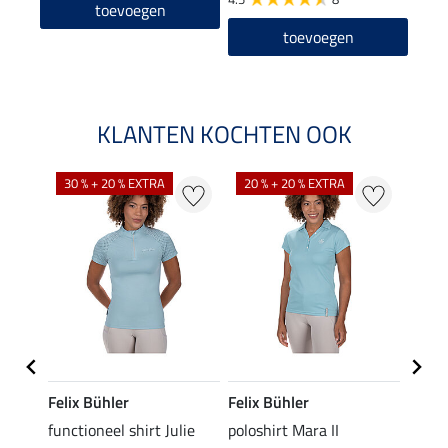
toevoegen
toevoegen
KLANTEN KOCHTEN OOK
30 % + 20 % EXTRA
20 % + 20 % EXTRA
20 %
Felix Bühler
Felix Bühler
STON
Jule
functioneel shirt Julie
poloshirt Mara II
ladies