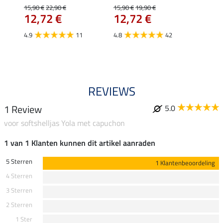
uchon
15,90 €
22,90 €
15,90 €
19,90 €
11,90 
12,72 €
12,72 €
9,5
4.9
11
4.8
42
4.6
REVIEWS
1 Review
5.0
voor softshelljas Yola met capuchon
1 van 1 Klanten kunnen dit artikel aanraden
5 Sterren
1 Klantenbeoordeling
4 Sterren
3 Sterren
2 Sterren
1 Ster