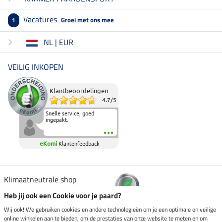
Vacatures
Groei met ons mee
1
NL | EUR
VEILIG INKOPEN
Klantbeoordelingen
4.7
/
5
Snelle service, goed
ingepakt.
eKomi
Klantenfeedback
Klimaatneutrale shop
Heb jij ook een Cookie voor je paard?
Verzending per
Wij ook! We gebruiken cookies en andere technologieën om je een optimale en veilige
online winkelen aan te bieden, om de prestaties van onze website te meten en om