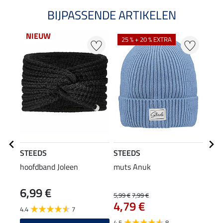
BIJPASSENDE ARTIKELEN
NIEUW
25 % + 20 % EXTRA
21
STEEDS
STEEDS
STE
hoofdband Joleen
muts Anuk
func
Pria 
6,99 €
5,99 €
7,99 €
17,90
4,79 €
14
4.4
7
4.5
8
5.0