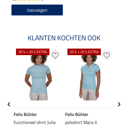
toevoegen
KLANTEN KOCHTEN OOK
30 % + 20 % EXTRA
20 % + 20 % EXTRA
20 %
Felix Bühler
Felix Bühler
STON
Jule
functioneel shirt Julie
poloshirt Mara II
ladies