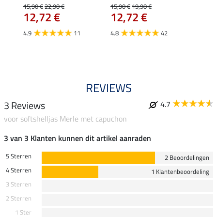
uchon
15,90 €
22,90 €
15,90 €
19,90 €
11,90 
12,72 €
12,72 €
9,5
4.9
11
4.8
42
4.6
REVIEWS
3 Reviews
4.7
voor softshelljas Merle met capuchon
3 van 3 Klanten kunnen dit artikel aanraden
5 Sterren
2 Beoordelingen
4 Sterren
1 Klantenbeoordeling
3 Sterren
2 Sterren
1 Ster