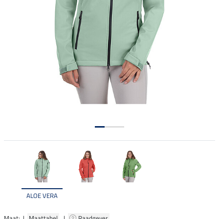
ALOE VERA
Maat: |
Maattabel
|
Raadgever