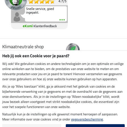
4.7
/
5
Snelle service, goed
ingepakt.
eKomi
Klantenfeedback
Klimaatneutrale shop
Heb jij ook een Cookie voor je paard?
Verzending per
Wij ook! We gebruiken cookies en andere technologieën om je een optimale en veilige
online winkelen aan te bieden, om de prestaties van onze website te meten en om
relevante producten voor jou en je paard te tonen! Hiervoor verzamelen we gegevens
over onze gebruikers en hoe zij onze website kunnen gebruiken op hun apparaten.
Veilig betalen met
Als je op "Alles toestaan" klikt, ga je akkoord met het gebruik van cookies en de
bijbehorende verwerking van je gegevens en met de overdracht van de gegevens aan
onze dienstverleners. Als je in de instellingen op "Alleen noodzakelijke" klikt, wordt
jouw bezoek alleen voortgezet met strikt noodzakelijke cookies, die essentieel zijn
voor het soepele functioneren van onze website.
Impressum
Natuurlijk kun je de instellingen op elk gewenst moment herroepen of aanpassen.
Meer informatie over onze cookies vind je onder
gegevensbescherming
.
Laatste update op 07.08.2026 om 14:39 uur