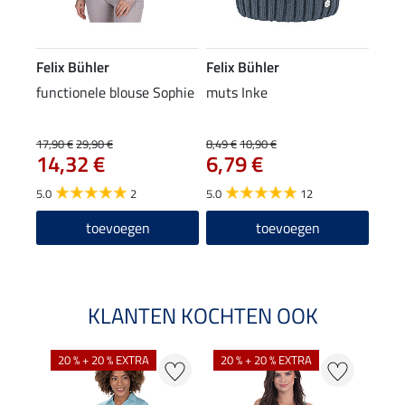
Felix Bühler
Felix Bühler
functionele blouse Sophie
muts Inke
17,90 €
29,90 €
8,49 €
10,90 €
14,32 €
6,79 €
5.0
2
5.0
12
toevoegen
toevoegen
KLANTEN KOCHTEN OOK
20 % + 20 % EXTRA
20 % + 20 % EXTRA
40 %