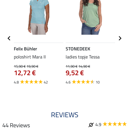
Felix Bühler
STONEDEEK
Felix
poloshirt Mara II
ladies topje Tessa
funct
wedstr
15,90 €
19,90 €
11,90 €
14,90 €
12,72 €
9,52 €
24,90 
€
van
4.8
42
4.6
10
4.4
REVIEWS
44 Reviews
4.9