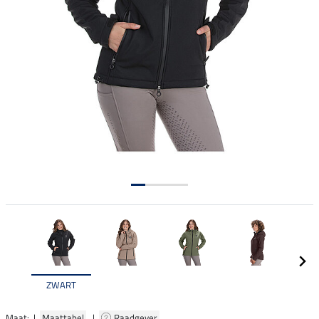
ZWART
Maat: |
Maattabel
|
Raadgever