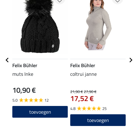
Felix Bühler
Felix Bühler
Feli
muts Inke
coltrui janne
Perf
long
10,90 €
24
21,90 €
27,90 €
17,52 €
5.0
12
4.6
4.8
25
toevoegen
toevoegen