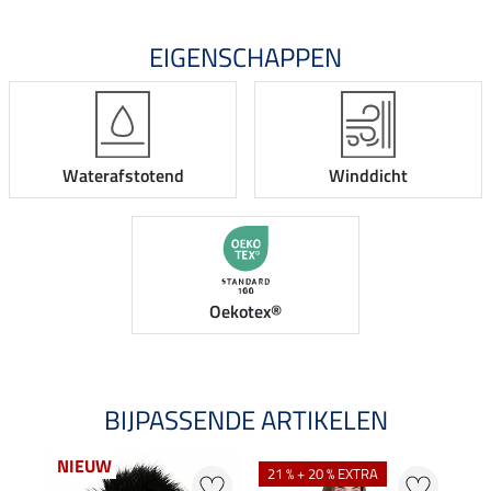
EIGENSCHAPPEN
Waterafstotend
Winddicht
Oekotex®
BIJPASSENDE ARTIKELEN
NIEUW
NI
21 % + 20 % EXTRA