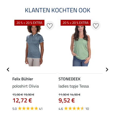
KLANTEN KOCHTEN OOK
20 % + 20 % EXTRA
20 % + 20 % EXTRA
20 %
Felix Bühler
STONEDEEK
Felix
Emily
poloshirt Olivia
ladies topje Tessa
zip-fu
Fleur
15,90 €
19,90 €
11,90 €
14,90 €
12,72 €
9,52 €
15,90 
12,
5.0
41
4.6
10
4.9