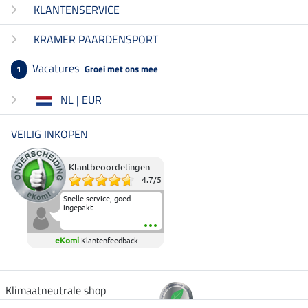
KLANTENSERVICE
KRAMER PAARDENSPORT
Vacatures
Groei met ons mee
1
NL | EUR
VEILIG INKOPEN
Klantbeoordelingen
4.7
/
5
Snelle service, goed
ingepakt.
eKomi
Klantenfeedback
Klimaatneutrale shop