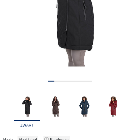
ZWART
Maat: |
Maattabel
|
Raadgever