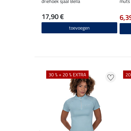
driehoek sjaal Bella
muts
17,90 €
6,3
toevoegen
EXTRA
30 % + 20 % EXTRA
20