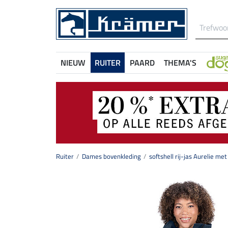
NIEUW
RUITER
PAARD
THEMA'S
Ruiter
Dames bovenkleding
softshell rij-jas Aurelie me