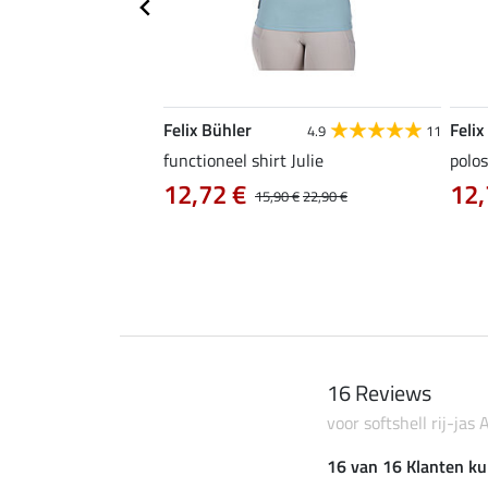
Felix Bühler
Felix
4.9
9
4.9
11
as Jule Life Cycle met
functioneel shirt Julie
polos
12,72 €
12,
15,90 €
22,90 €
0 €
69,90 €
16 Reviews
voor softshell rij-jas
16 van 16 Klanten ku