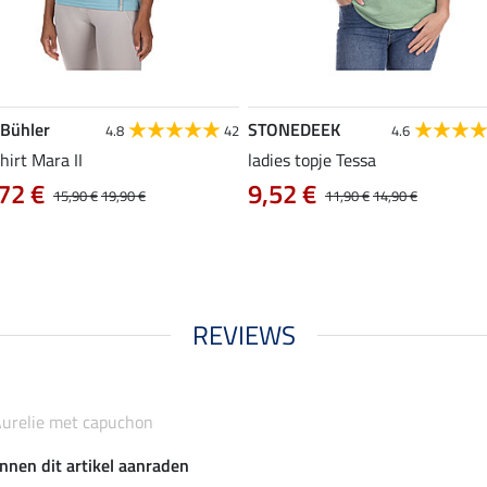
 Bühler
STONEDEEK
4.8
42
4.6
hirt Mara II
ladies topje Tessa
72 €
9,52 €
15,90 €
19,90 €
11,90 €
14,90 €
REVIEWS
 Aurelie met capuchon
nnen dit artikel aanraden