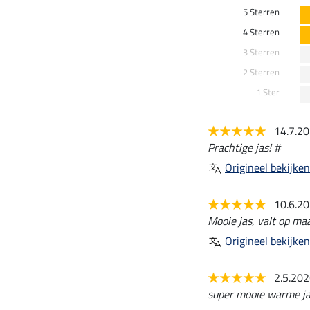
5 Sterren
4 Sterren
3 Sterren
2 Sterren
1 Ster
14.7.2
Prachtige jas! #
Origineel bekijken
10.6.2
Mooie jas, valt op ma
Origineel bekijken
2.5.20
super mooie warme ja