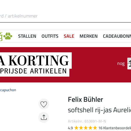
STALLEN
OUTFITS
SALE
MERKEN
CADEAUBON
nog
t capuchon
Felix Bühler
softshell rij-jas Aure
Artikelnr.: 653691-M-N
4.9
16 Klantenbeoordel