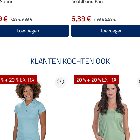
 Sanne
hoofdband Kari
9 €
6,39 €
7,99 €
9,99 €
7,99 €
9,99 €
toevoegen
toevoegen
KLANTEN KOCHTEN OOK
 % + 20 % EXTRA
20 % + 20 % EXTRA