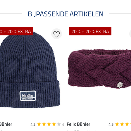
BIJPASSENDE ARTIKELEN
% + 20 % EXTRA
20 % + 20 % EXTRA
 Bühler
Felix Bühler
4.2
4
4.5