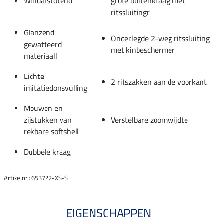
Windafstotend
grote buitenkraag met
ritssluitingr
Glanzend
Onderlegde 2-weg ritssluiting
gewatteerd
met kinbeschermer
materiaall
Lichte
2 ritszakken aan de voorkant
imitatiedonsvulling
Mouwen en
zijstukken van
Verstelbare zoomwijdte
rekbare softshell
Dubbele kraag
Artikelnr.: 653722-XS-S
EIGENSCHAPPEN