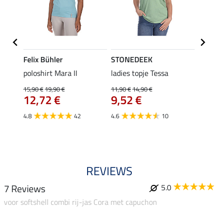
Felix Bühler
STONEDEEK
Felix
poloshirt Mara II
ladies topje Tessa
funct
wedstr
15,90 €
19,90 €
11,90 €
14,90 €
12,72 €
9,52 €
24,90 
€
van
4.8
42
4.6
10
4.4
REVIEWS
7 Reviews
5.0
voor softshell combi rij-jas Cora met capuchon