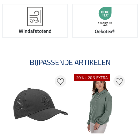
Windafstotend
Oekotex®
BIJPASSENDE ARTIKELEN
20 % + 20 % EXTRA
20