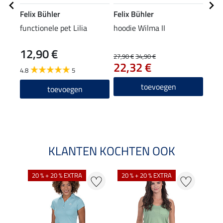
Felix Bühler
Felix Bühler
Equi
functionele pet Lilia
hoodie Wilma II
grip 
zitv
12,90 €
27,90 €
34,90 €
39,90
22,32 €
31
4.8
5
4.8
toevoegen
toevoegen
KLANTEN KOCHTEN OOK
20 % + 20 % EXTRA
20 % + 20 % EXTRA
40 %