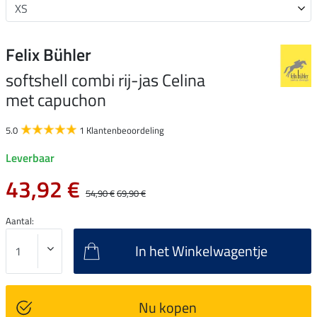
Felix Bühler
softshell combi rij-jas Celina
met capuchon
5.0
1 Klantenbeoordeling
Leverbaar
43,92 €
54,90 €
69,90 €
Aantal:
In het Winkelwagentje
Nu kopen