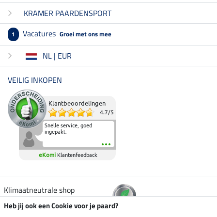
KRAMER PAARDENSPORT
Vacatures
Groei met ons mee
1
NL | EUR
VEILIG INKOPEN
Klantbeoordelingen
4.7
/
5
Snelle service, goed
ingepakt.
eKomi
Klantenfeedback
Klimaatneutrale shop
Heb jij ook een Cookie voor je paard?