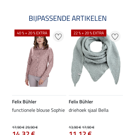
BIJPASSENDE ARTIKELEN
40 % + 20 % EXTRA
22 % + 20 % EXTRA
Felix Bühler
Felix Bühler
functionele blouse Sophie
driehoek sjaal Bella
17,90 €
29,90 €
13,90 €
17,90 €
14,32 €
11,12 €