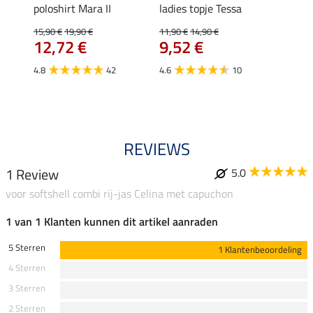
poloshirt Mara II
ladies topje Tessa
funct
wedstr
15,90 €
19,90 €
11,90 €
14,90 €
12,72 €
9,52 €
24,90 
€
van
4.8
42
4.6
10
4.4
REVIEWS
1 Review
5.0
voor softshell combi rij-jas Celina met capuchon
1 van 1 Klanten kunnen dit artikel aanraden
5 Sterren
1 Klantenbeoordeling
4 Sterren
3 Sterren
2 Sterren