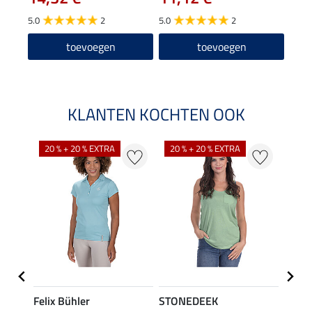
5.0
2
5.0
2
toevoegen
toevoegen
KLANTEN KOCHTEN OOK
20 % + 20 % EXTRA
20 % + 20 % EXTRA
40 %
Felix Bühler
STONEDEEK
Felix