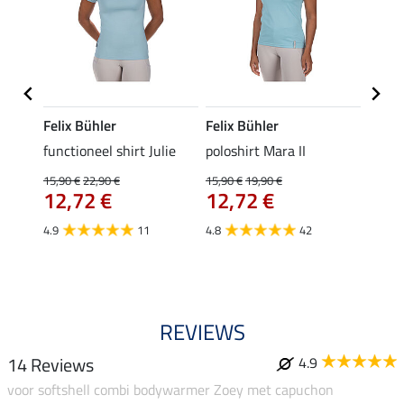
Felix Bühler
Felix Bühler
STON
Jule
functioneel shirt Julie
poloshirt Mara II
ladies
uchon
15,90 €
22,90 €
15,90 €
19,90 €
11,90 
12,72 €
12,72 €
9,5
4.9
11
4.8
42
4.6
REVIEWS
14 Reviews
4.9
voor softshell combi bodywarmer Zoey met capuchon