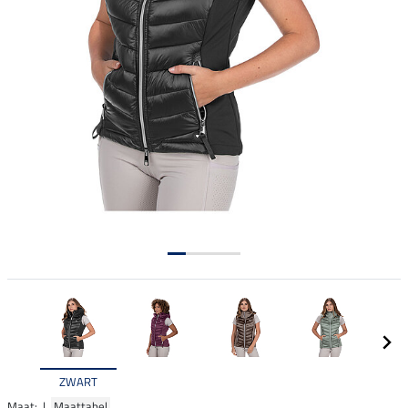
ZWART
Maat: |
Maattabel