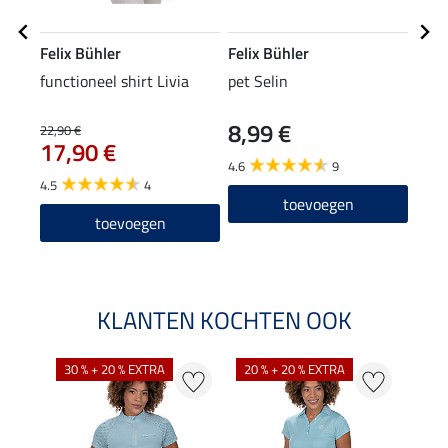
Felix Bühler
Felix Bühler
Feli
functioneel shirt Livia
pet Selin
hoof
8,99 €
4,9
22,90 €
17,90 €
4.6
9
5.0
4.5
4
toevoegen
toevoegen
KLANTEN KOCHTEN OOK
30 % + 20 % EXTRA
20 % + 20 % EXTRA
20 %