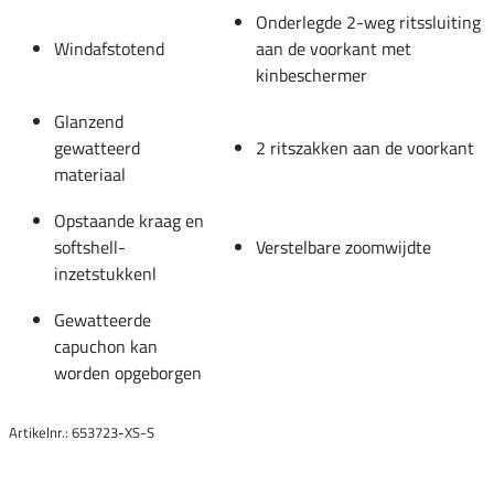
Onderlegde 2-weg ritssluiting
Windafstotend
aan de voorkant met
kinbeschermer
Glanzend
gewatteerd
2 ritszakken aan de voorkant
materiaal
Opstaande kraag en
softshell-
Verstelbare zoomwijdte
inzetstukkenl
Gewatteerde
capuchon kan
worden opgeborgen
Artikelnr.: 653723-XS-S