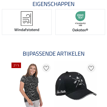
EIGENSCHAPPEN
Windafstotend
Oekotex®
BIJPASSENDE ARTIKELEN
NI
21 %