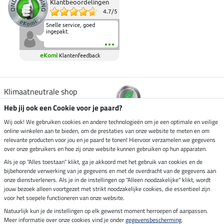
Klantbeoordelingen
4.7
/
5
Snelle service, goed
ingepakt.
eKomi
Klantenfeedback
Klimaatneutrale shop
Heb jij ook een Cookie voor je paard?
Verzending per
Wij ook! We gebruiken cookies en andere technologieën om je een optimale en veilige
online winkelen aan te bieden, om de prestaties van onze website te meten en om
relevante producten voor jou en je paard te tonen! Hiervoor verzamelen we gegevens
over onze gebruikers en hoe zij onze website kunnen gebruiken op hun apparaten.
Veilig betalen met
Als je op "Alles toestaan" klikt, ga je akkoord met het gebruik van cookies en de
bijbehorende verwerking van je gegevens en met de overdracht van de gegevens aan
onze dienstverleners. Als je in de instellingen op "Alleen noodzakelijke" klikt, wordt
jouw bezoek alleen voortgezet met strikt noodzakelijke cookies, die essentieel zijn
Impressum
voor het soepele functioneren van onze website.
Natuurlijk kun je de instellingen op elk gewenst moment herroepen of aanpassen.
Meer informatie over onze cookies vind je onder
gegevensbescherming
.