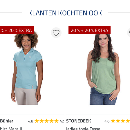
KLANTEN KOCHTEN OOK
 % + 20 % EXTRA
20 % + 20 % EXTRA
 Bühler
STONEDEEK
4.8
42
4.6
hirt Mara II
ladies topje Tessa