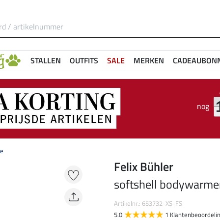
STALLEN
OUTFITS
SALE
MERKEN
CADEAUBON
nog
se
Felix Bühler
softshell bodywarme
Artikelnr.: 653732-XS-FS
5.0
1 Klantenbeoordeli