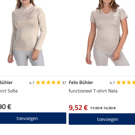
 Bühler
Felix Bühler
4.7
37
4.7
hirt Sofie
functioneel T-shirt Nela
90 €
9,52 €
11,90 €
14,90 €
toevoegen
toevoegen