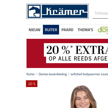
NIEUW
RUITER
PAARD
THEMA'S
Ruiter
Dames bovenkleding
softshell bodywarmer Loui
20 %