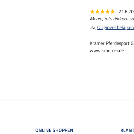
21.6.2
Mooie, iets dikkere s
Origineel bekijken
Krämer Pferdesport G
www.kraemer.de
ONLINE SHOPPEN
KLANT