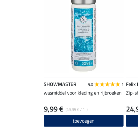
SHOWMASTER
Felix
5.0
1
wasmiddel voor kleding en rijbroeken
Zip-s
9,99 €
24,
(49,95 € / 1 l)
toevoegen