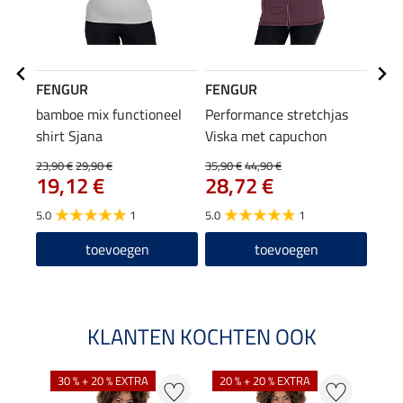
FENGUR
FENGUR
FEN
bamboe mix functioneel
Performance stretchjas
hoof
shirt Sjana
Viska met capuchon
7,9
23,90 €
29,90 €
35,90 €
44,90 €
19,12 €
28,72 €
4.7
5.0
1
5.0
1
toevoegen
toevoegen
KLANTEN KOCHTEN OOK
30 % + 20 % EXTRA
20 % + 20 % EXTRA
20 %