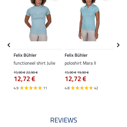
Felix Bühler
Felix Bühler
STON
Jule
functioneel shirt Julie
poloshirt Mara II
ladies
uchon
15,90 €
22,90 €
15,90 €
19,90 €
11,90 
12,72 €
12,72 €
9,5
4.9
11
4.8
42
4.6
REVIEWS