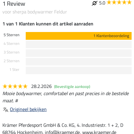
1 Review
5.0
voor sherpa bodywarmer Feldur
1 van 1 Klanten kunnen dit artikel aanraden
5 Sterren
1 Klantenbeoordeling
4 Sterren
3 Sterren
2 Sterren
1 Ster
28.2.2026
(Bevestigde aankoop)
Mooie bodywarmer, comfortabel en past precies in de bestelde
maat. #
Origineel bekijken
Krämer Pferdesport GmbH & Co. KG, 4. Industriestr. 1 + 2, D
68764 Hockenheim, info@kraemer.de, www.kraemer.de