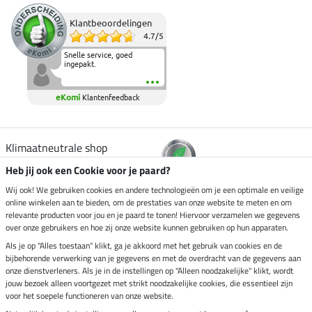
Klantbeoordelingen
4.7
/
5
Snelle service, goed
ingepakt.
eKomi
Klantenfeedback
Klimaatneutrale shop
Heb jij ook een Cookie voor je paard?
Verzending per
Wij ook! We gebruiken cookies en andere technologieën om je een optimale en veilige
online winkelen aan te bieden, om de prestaties van onze website te meten en om
relevante producten voor jou en je paard te tonen! Hiervoor verzamelen we gegevens
over onze gebruikers en hoe zij onze website kunnen gebruiken op hun apparaten.
Veilig betalen met
Als je op "Alles toestaan" klikt, ga je akkoord met het gebruik van cookies en de
bijbehorende verwerking van je gegevens en met de overdracht van de gegevens aan
onze dienstverleners. Als je in de instellingen op "Alleen noodzakelijke" klikt, wordt
jouw bezoek alleen voortgezet met strikt noodzakelijke cookies, die essentieel zijn
Impressum
voor het soepele functioneren van onze website.