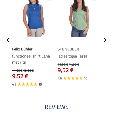
Felix Bühler
STONEDEEK
Felix
functioneel shirt Lana
ladies topje Tessa
zip-fu
met rits
Fleur
11,90 €
14,90 €
9,52 €
11,90 €
19,90 €
15,90 
€
9,52 €
12,
4.6
10
4.9
15
4.9
REVIEWS