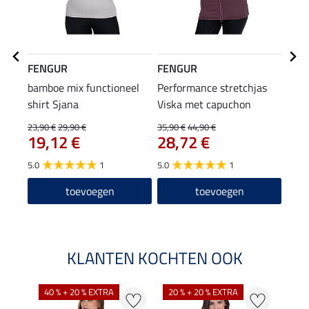
FENGUR
FENGUR
FEN
bamboe mix functioneel
Performance stretchjas
hoof
shirt Sjana
Viska met capuchon
7,9
23,90 €
29,90 €
35,90 €
44,90 €
19,12 €
28,72 €
4.7
5.0
1
5.0
1
toevoegen
toevoegen
KLANTEN KOCHTEN OOK
40 % + 20 % EXTRA
20 % + 20 % EXTRA
20 %