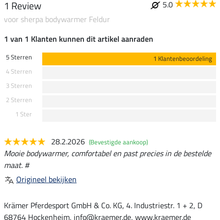
1 Review
5.0
voor sherpa bodywarmer Feldur
1 van 1 Klanten kunnen dit artikel aanraden
5 Sterren
1 Klantenbeoordeling
4 Sterren
3 Sterren
2 Sterren
1 Ster
28.2.2026
(Bevestigde aankoop)
Mooie bodywarmer, comfortabel en past precies in de bestelde
maat. #
Origineel bekijken
Krämer Pferdesport GmbH & Co. KG, 4. Industriestr. 1 + 2, D
68764 Hockenheim, info@kraemer.de, www.kraemer.de