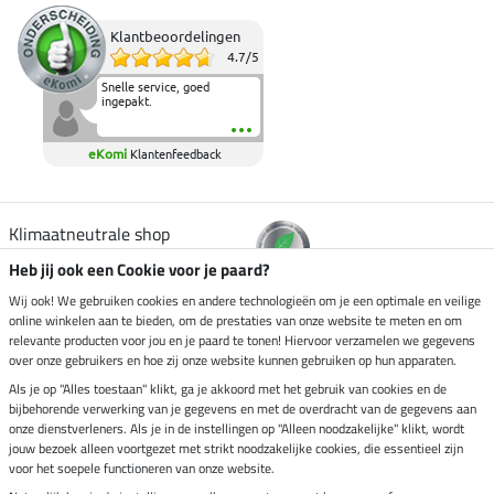
Klantbeoordelingen
4.7
/
5
Snelle service, goed
ingepakt.
eKomi
Klantenfeedback
Klimaatneutrale shop
Heb jij ook een Cookie voor je paard?
Verzending per
Wij ook! We gebruiken cookies en andere technologieën om je een optimale en veilige
online winkelen aan te bieden, om de prestaties van onze website te meten en om
relevante producten voor jou en je paard te tonen! Hiervoor verzamelen we gegevens
over onze gebruikers en hoe zij onze website kunnen gebruiken op hun apparaten.
Veilig betalen met
Als je op "Alles toestaan" klikt, ga je akkoord met het gebruik van cookies en de
bijbehorende verwerking van je gegevens en met de overdracht van de gegevens aan
onze dienstverleners. Als je in de instellingen op "Alleen noodzakelijke" klikt, wordt
jouw bezoek alleen voortgezet met strikt noodzakelijke cookies, die essentieel zijn
Impressum
voor het soepele functioneren van onze website.