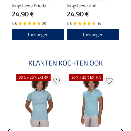
longsleeve Frieda
longsleeve Zoë
24,90 €
24,90 €
19
4.8
29
4.6
14
4.0
toevoegen
toevoegen
KLANTEN KOCHTEN OOK
30 % + 20 % EXTRA
20 % + 20 % EXTRA
20 %