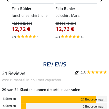
Felix Bühler
Felix Bühler
STON
Jule
functioneel shirt Julie
poloshirt Mara II
ladies
uchon
15,90 €
22,90 €
15,90 €
19,90 €
11,90 
12,72 €
12,72 €
9,5
4.9
11
4.8
42
4.6
REVIEWS
31 Reviews
4.8
voor rijmantel Minou met capuchon
29 van 31 Klanten kunnen dit artikel aanraden
5 Sterren
27 Beoordelingen
4 Sterren
2 Beoordelingen