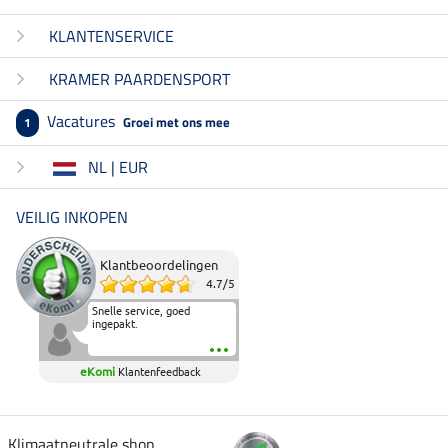
KLANTENSERVICE
KRAMER PAARDENSPORT
Vacatures
Groei met ons mee
1
NL | EUR
VEILIG INKOPEN
Klantbeoordelingen
4.7
/
5
Snelle service, goed
ingepakt.
eKomi
Klantenfeedback
Klimaatneutrale shop