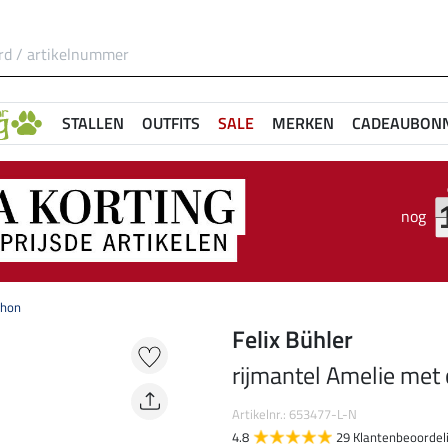
STALLEN
OUTFITS
SALE
MERKEN
CADEAUBON
nog
chon
Felix Bühler
rijmantel Amelie met
Artikelnr.: 653477-L-N
4.8
29 Klantenbeoordel