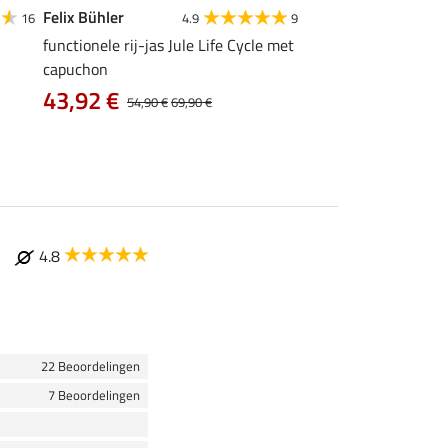
Felix Bühler
Felix Bühler
16
4.9
9
4
functionele rij-jas Jule Life Cycle met
functionele rij-jas Kl
capuchon
met capuchon
43,92 €
vanaf 47,90 €
54,90 €
69,90 €
4.8
22 Beoordelingen
7 Beoordelingen