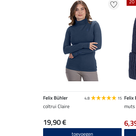
20 
Felix Bühler
Felix
4.8
15
coltrui Claire
muts
19,90 €
6,3
toevoegen