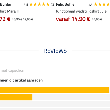
 Bühler
Felix Bühler
4.8
42
4.4
hirt Mara II
functioneel wedstrijdshirt Jule
72 €
vanaf 14,90 €
15,90 €
19,90 €
24,90 €
REVIEWS
e met capuchon
nnen dit artikel aanraden