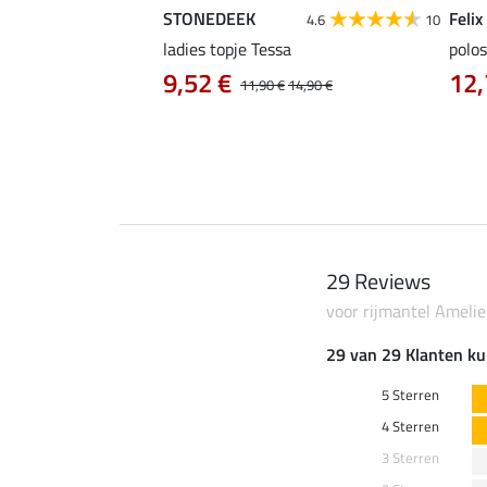
STONEDEEK
Felix
4.9
15
4.6
10
as Klara Life Cycle
ladies topje Tessa
polos
9,52 €
12,
11,90 €
14,90 €
0 €
59,90 €
29 Reviews
voor rijmantel Ameli
29 van 29 Klanten ku
5 Sterren
4 Sterren
3 Sterren