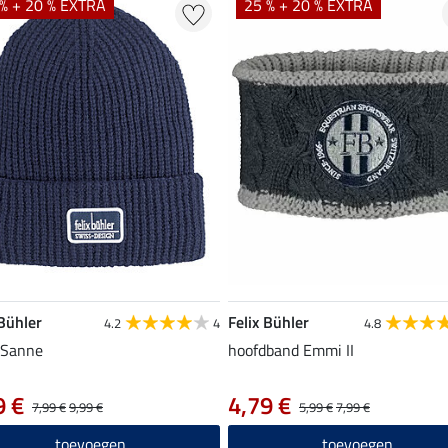
% + 20 % EXTRA
25 % + 20 % EXTRA
 Bühler
Felix Bühler
4.2
4
4.8
 Sanne
hoofdband Emmi II
9 €
4,79 €
7,99 €
9,99 €
5,99 €
7,99 €
toevoegen
toevoegen