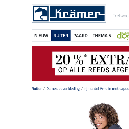
NIEUW
RUITER
PAARD
THEMA'S
Ruiter
Dames bovenkleding
rijmantel Amelie met capu