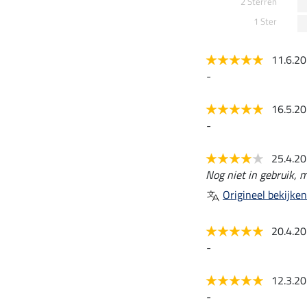
2 Sterren
1 Ster
11.6.2
-
16.5.2
-
25.4.2
Nog niet in gebruik, 
Origineel bekijken
20.4.2
-
12.3.2
-