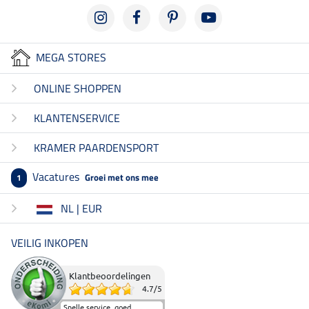
MEGA STORES
ONLINE SHOPPEN
KLANTENSERVICE
KRAMER PAARDENSPORT
Vacatures
Groei met ons mee
1
NL | EUR
VEILIG INKOPEN
Klantbeoordelingen
4.7
/
5
Snelle service, goed