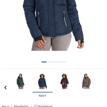
NAVY
Maat: |
Maattabel
|
Raadgever