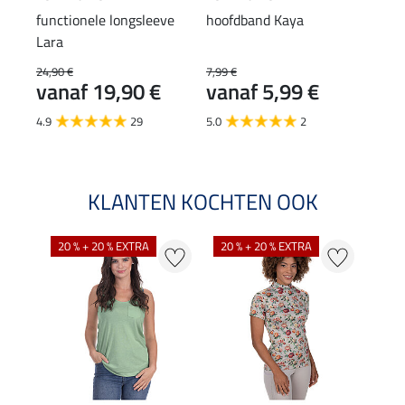
functionele longsleeve
hoofdband Kaya
muts
Lara
24,90 €
7,99 €
7,99 
vanaf 19,90 €
vanaf 5,99 €
van
4.9
29
5.0
2
3.0
KLANTEN KOCHTEN OOK
20 % + 20 % EXTRA
20 % + 20 % EXTRA
40 %