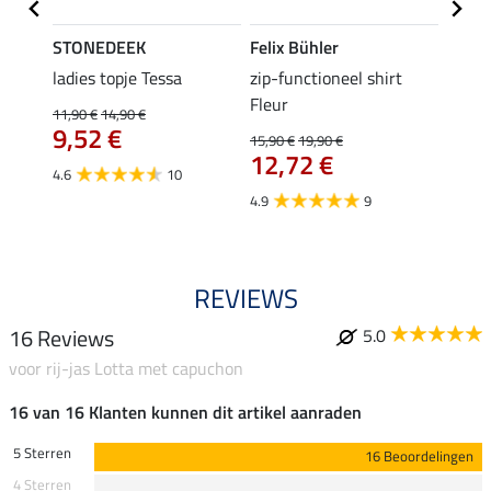
STONEDEEK
Felix Bühler
Felix
 Nela
ladies topje Tessa
zip-functioneel shirt
funct
Fleur
wedstr
11,90 €
14,90 €
9,52 €
15,90 €
19,90 €
24,90 
12,72 €
van
4.6
10
4.9
9
4.4
REVIEWS
16 Reviews
5.0
voor rij-jas Lotta met capuchon
16 van 16 Klanten kunnen dit artikel aanraden
5 Sterren
16 Beoordelingen
4 Sterren