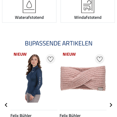
Waterafstotend
Windafstotend
BIJPASSENDE ARTIKELEN
NIEUW
NIEUW
20
Felix Bühler
Felix Bühler
Feli