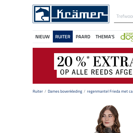
NIEUW
RUITER
PAARD
THEMA'S
Ruiter
Dames bovenkleding
regenmantel Frieda met c