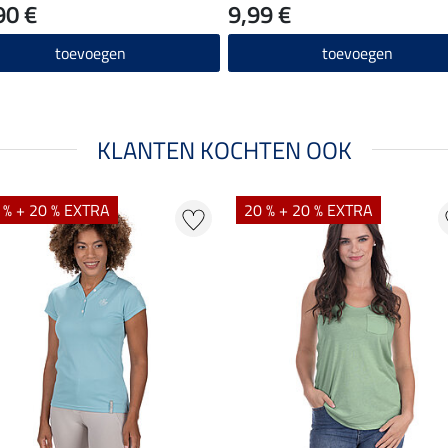
90 €
9,99 €
toevoegen
toevoegen
KLANTEN KOCHTEN OOK
 % + 20 % EXTRA
20 % + 20 % EXTRA