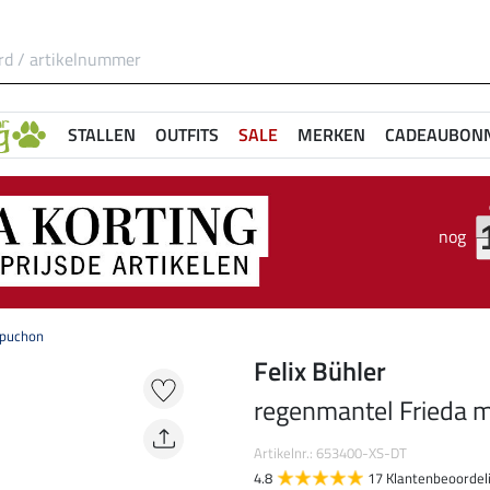
STALLEN
OUTFITS
SALE
MERKEN
CADEAUBON
nog
apuchon
Felix Bühler
regenmantel Frieda 
Artikelnr.: 653400-XS-DT
4.8
17 Klantenbeoordel