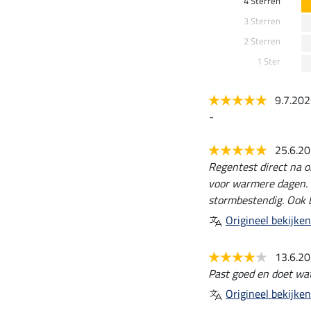
4 Sterren
3 Sterren
2 Sterren
1 Ster
9.7.20
-
25.6.2
Regentest direct na o
voor warmere dagen. 
stormbestendig. Ook b
Origineel bekijken
13.6.2
Past goed en doet wa
Origineel bekijken