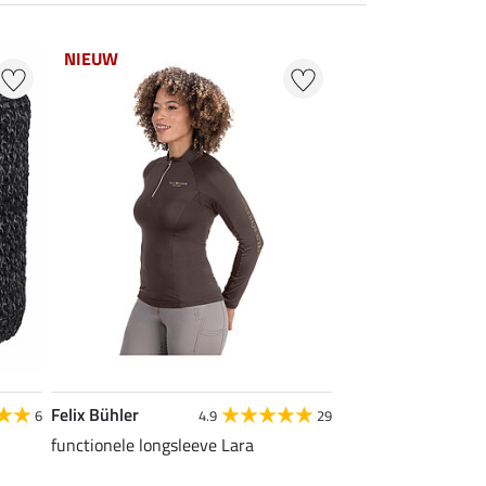
NIEUW
Felix Bühler
6
4.9
29
functionele longsleeve Lara