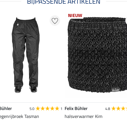
BIJPASSENDE ARTIKELEN
NIEUW
 Bühler
Felix Bühler
5.0
1
4.8
regenrijbroek Tasman
halsverwarmer Kim