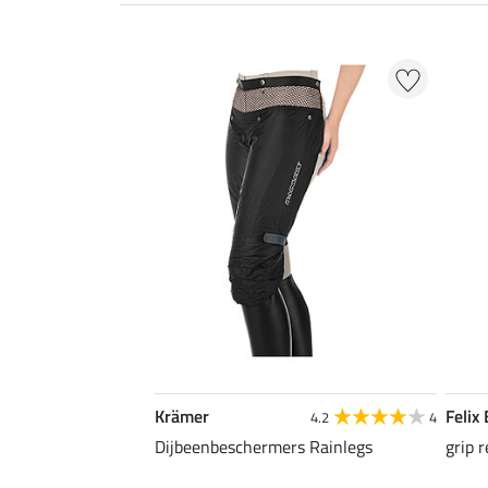
Krämer
Felix
4.2
4
Dijbeenbeschermers Rainlegs
grip 