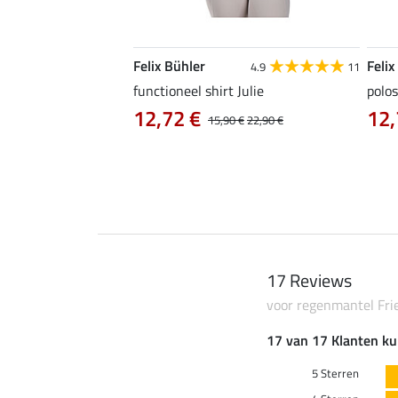
Felix Bühler
Felix
4.9
9
4.9
11
as Jule Life Cycle met
functioneel shirt Julie
polos
12,72 €
12,
15,90 €
22,90 €
0 €
69,90 €
17 Reviews
voor regenmantel Fr
17 van 17 Klanten ku
5 Sterren