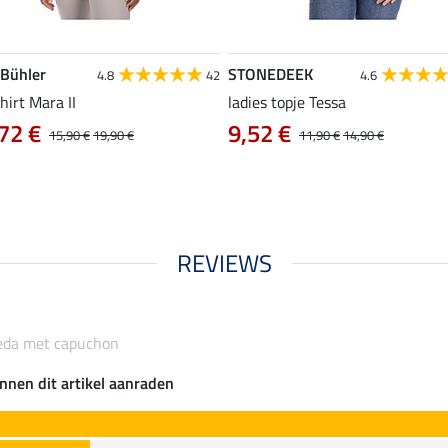
 Bühler
STONEDEEK
4.8
42
4.6
hirt Mara II
ladies topje Tessa
72 €
9,52 €
15,90 €
19,90 €
11,90 €
14,90 €
REVIEWS
ieda met capuchon
nnen dit artikel aanraden