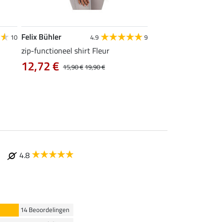
Felix Bühler
Felix Bühler
10
4.9
9
zip-functioneel shirt Fleur
functionele rij-jas Ju
capuchon
12,72 €
15,90 €
19,90 €
43,92 €
54,90 €
69
4.8
14 Beoordelingen