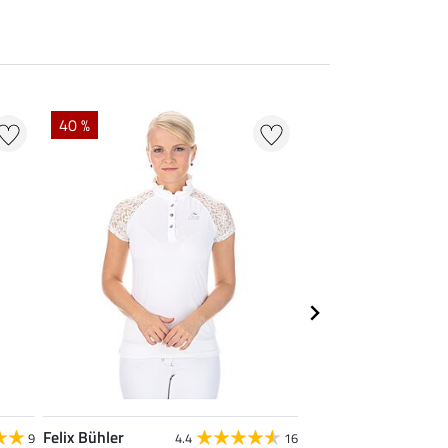
40 %
22 %
Felix Bühler
STEEDS
9
4.4
16