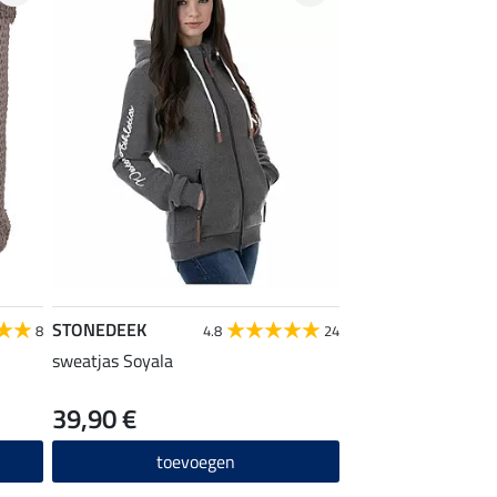
STONEDEEK
8
4.8
24
sweatjas Soyala
39,90 €
toevoegen