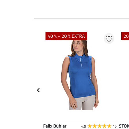
40 % + 20 % EXTRA
20
Felix Bühler
STO
4.8
4
4.9
15