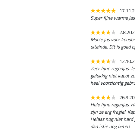
17.11.
Super fijne warme jas
2.8.20
Mooie jas voor kouder
uiteinde. Dit is goed 
12.10.
Zeer fijne regenjas, l
gelukkig niet kapot z
heel voorzichtig gebr
26.9.2
Hele fijne regenjas. 
zijn ze erg fragiel. K
Helaas nog niet hard 
dan istie nog beter!