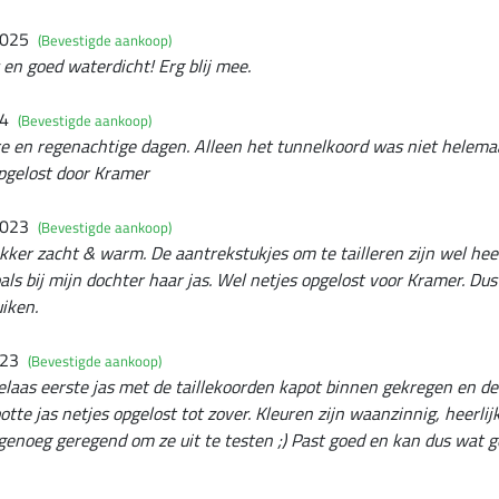
2025
(Bevestigde aankoop)
 en goed waterdicht! Erg blij mee.
24
(Bevestigde aankoop)
e en regenachtige dagen. Alleen het tunnelkoord was niet helemaal
opgelost door Kramer
2023
(Bevestigde aankoop)
ekker zacht & warm. De aantrekstukjes om te tailleren zijn wel hee
oals bij mijn dochter haar jas. Wel netjes opgelost voor Kramer. Du
uiken.
023
(Bevestigde aankoop)
Helaas eerste jas met de taillekoorden kapot binnen gekregen en d
apotte jas netjes opgelost tot zover. Kleuren zijn waanzinnig, heerli
genoeg geregend om ze uit te testen ;) Past goed en kan dus wat g