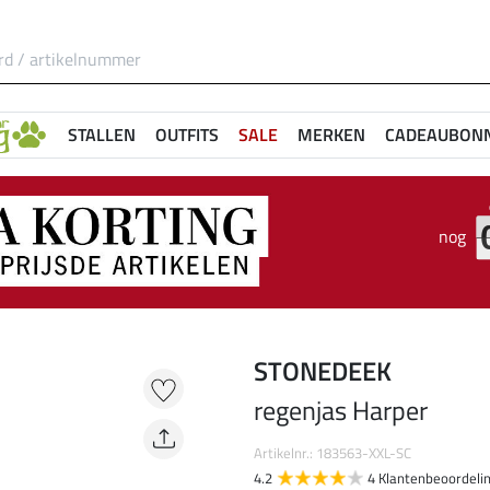
STALLEN
OUTFITS
SALE
MERKEN
CADEAUBON
nog
STONEDEEK
regenjas Harper
Artikelnr.: 183563-XXL-SC
4.2
4 Klantenbeoordeli