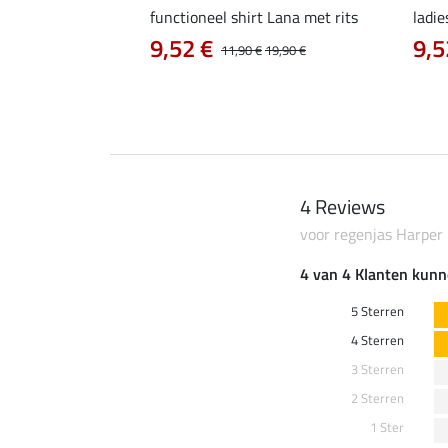
irt Eliana
functioneel shirt Lana met rits
ladie
0 €
9,52 €
9,5
22,90 €
11,90 €
19,90 €
4 Reviews
voor regenjas Harper
4 van 4 Klanten kunn
5 Sterren
4 Sterren
3 Sterren
2 Sterren
1 Ster