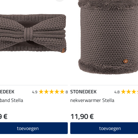
EDEEK
STONEDEEK
4.9
8
4.8
band Stella
nekverwarmer Stella
9 €
11,90 €
toevoegen
toevoegen