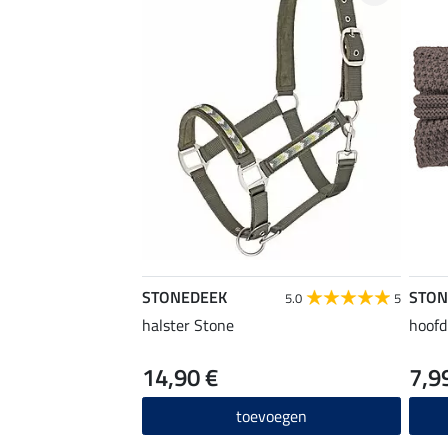
STONEDEEK
STON
5.0
5
halster Stone
hoofd
14,90 €
7,9
toevoegen