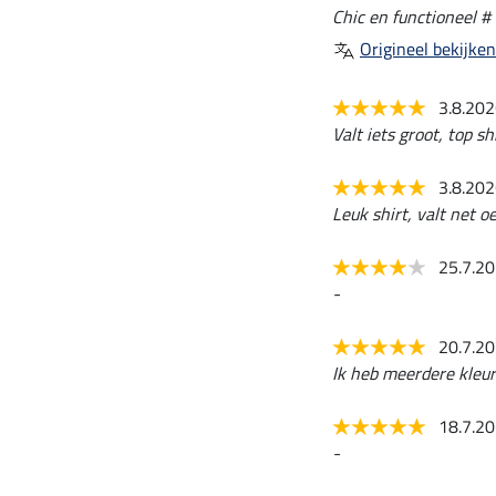
Chic en functioneel #
Origineel bekijken
3.8.20
Valt iets groot, top sh
3.8.20
Leuk shirt, valt net o
25.7.2
-
20.7.2
Ik heb meerdere kleur
18.7.2
-