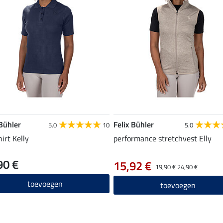
 Bühler
Felix Bühler
5.0
10
5.0
irt Kelly
performance stretchvest Elly
90 €
15,92 €
19,90 €
24,90 €
toevoegen
toevoegen