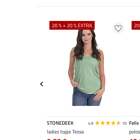
EXTRA
20 % + 20 % EXTRA
20
STONEDEEK
Felix
5.0
6
4.6
10
ladies topje Tessa
polos