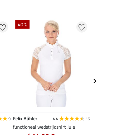
40 %
22 % + 20 % EXTR
Felix Bühler
Felix Bühler
9
4.4
16
functioneel wedstrijdshirt Jule
tanktop Mira