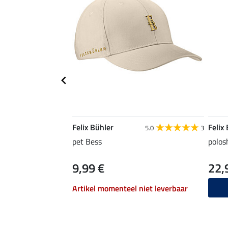
Felix Bühler
Felix
5.0
3
pet Bess
polosh
9,99 €
22,
Artikel momenteel niet leverbaar