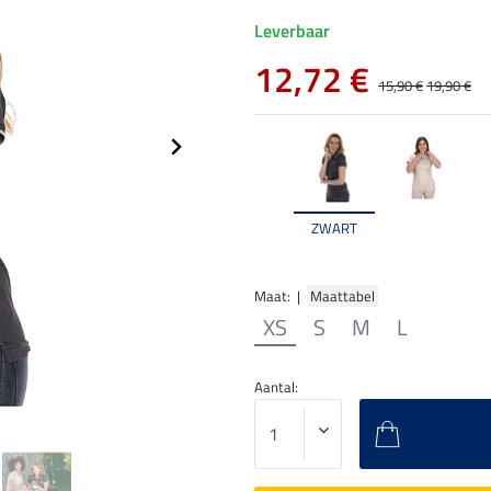
Leverbaar
12,72 €
15,90 €
19,90 €
ZWART
Maat: |
Maattabel
XS
S
M
L
Aantal: