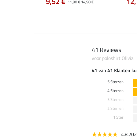
9,52 €
12,
12,90 €
11,90 €
14,90 €
41 Reviews
voor poloshirt Olivia
41 van 41 Klanten ku
5 Sterren
4 Sterren
3 Sterren
2 Sterren
1 Ster
4.8.20