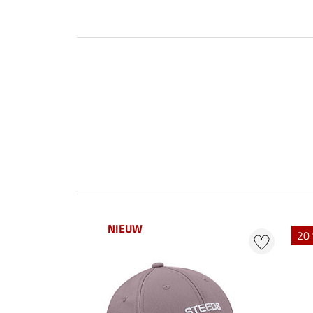
NIEUW
20 