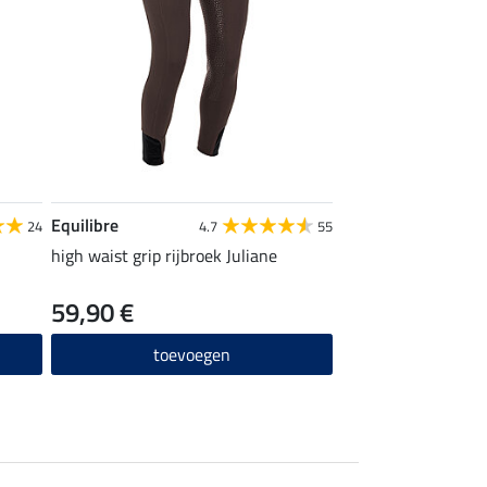
Equilibre
24
4.7
55
high waist grip rijbroek Juliane
59,90 €
toevoegen