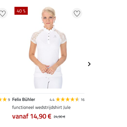
40 %
22 % + 20 % EXTR
Felix Bühler
Felix Bühler
9
4.4
16
functioneel wedstrijdshirt Jule
tanktop Mira
vanaf 14,90 €
7,99 €
24,90 €
9,99 €
12,90