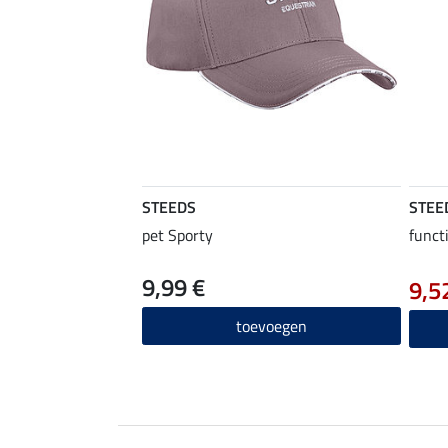
STEEDS
STEE
pet Sporty
funct
9,99 €
9,5
toevoegen