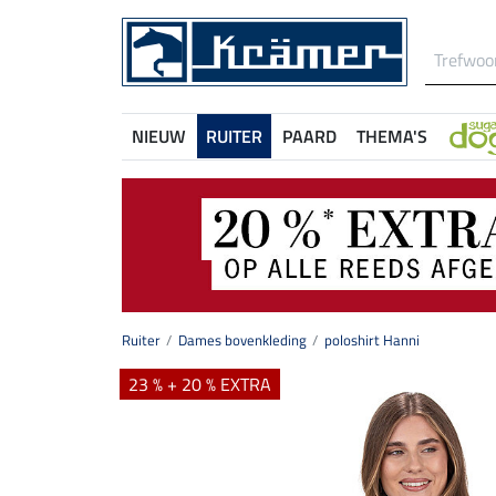
NIEUW
RUITER
PAARD
THEMA'S
Ruiter
Dames bovenkleding
poloshirt Hanni
23 % + 20 % EXTRA