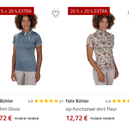
 % + 20 % EXTRA
20 % + 20 % EXTRA
 Bühler
Felix Bühler
5.0
41
4.9
hirt Olivia
zip-functioneel shirt Fleur
72 €
12,72 €
15,90 €
19,90 €
15,90 €
19,90 €