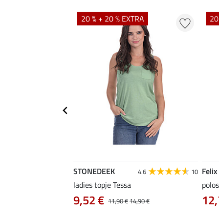
EXTRA
20 % + 20 % EXTRA
20
STONEDEEK
Felix
5.0
6
4.6
10
ladies topje Tessa
polos
9,52 €
12,
12,90 €
11,90 €
14,90 €