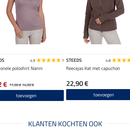
DS
STEEDS
4.9
7
4.8
ionele poloshirt Nanni
fleecejas Kat met capuchon
22,90 €
2 €
11,90 €
14,90 €
toevoegen
toevoegen
KLANTEN KOCHTEN OOK