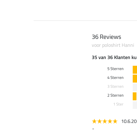
36 Reviews
voor poloshirt Hanni
35 van 36 Klanten ku
5 Sterren
4 Sterren
3 Sterren
2 Sterren
1 Ster
10.6.2
-