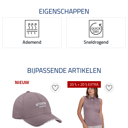
EIGENSCHAPPEN
Ademend
Sneldrogend
BIJPASSENDE ARTIKELEN
NIEUW
NI
20 % + 20 % EXTRA