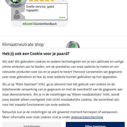
Snelle service, goed
ingepakt.
eKomi
Klantenfeedback
Klimaatneutrale shop
Heb jij ook een Cookie voor je paard?
Verzending per
Wij ook! We gebruiken cookies en andere technologieën om je een optimale en veilige
online winkelen aan te bieden, om de prestaties van onze website te meten en om
relevante producten voor jou en je paard te tonen! Hiervoor verzamelen we gegevens
over onze gebruikers en hoe zij onze website kunnen gebruiken op hun apparaten.
Veilig betalen met
Als je op "Alles toestaan" klikt, ga je akkoord met het gebruik van cookies en de
bijbehorende verwerking van je gegevens en met de overdracht van de gegevens aan
onze dienstverleners. Als je in de instellingen op "Alleen noodzakelijke" klikt, wordt
jouw bezoek alleen voortgezet met strikt noodzakelijke cookies, die essentieel zijn
Impressum
voor het soepele functioneren van onze website.
Natuurlijk kun je de instellingen op elk gewenst moment herroepen of aanpassen.
Meer informatie over onze cookies vind je onder
gegevensbescherming
.
Laatste update op 06.08.2026 om 07:11 uur
Alle prijzen in euro's, incl. BTW, excl. verzendkosten.
Instellingen
Alles toestaan