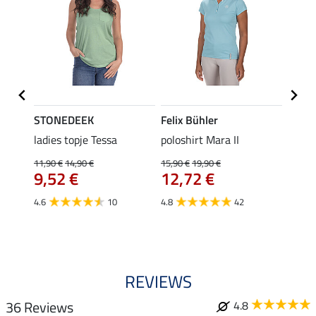
STONEDEEK
Felix Bühler
Felix
Klara
ladies topje Tessa
poloshirt Mara II
funct
uchon
wedstr
11,90 €
14,90 €
15,90 €
19,90 €
9,52 €
12,72 €
24,90 
€
van
4.6
10
4.8
42
4.4
REVIEWS
36 Reviews
4.8