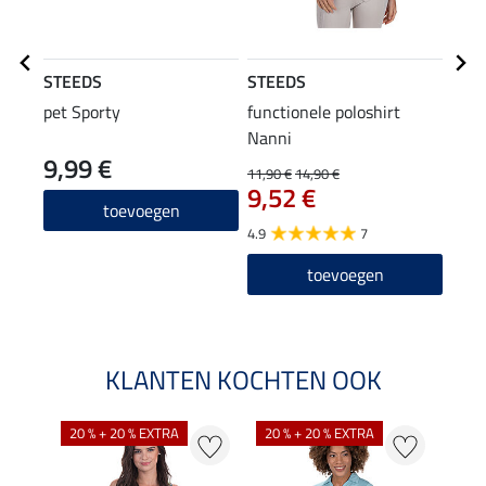
STEEDS
STEEDS
STE
pet Sporty
functionele poloshirt
flee
Nanni
cap
9,99 €
22
11,90 €
14,90 €
9,52 €
4.8
toevoegen
4.9
7
toevoegen
KLANTEN KOCHTEN OOK
20 % + 20 % EXTRA
20 % + 20 % EXTRA
40 %