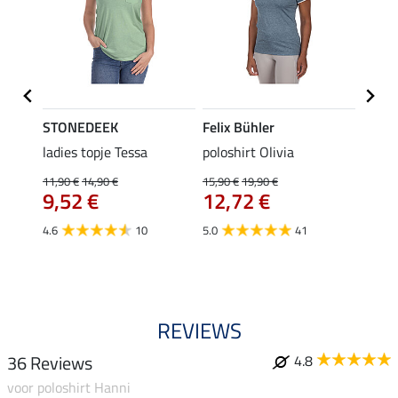
STONEDEEK
Felix Bühler
Felix
ladies topje Tessa
poloshirt Olivia
zip-fu
Fleur
11,90 €
14,90 €
15,90 €
19,90 €
9,52 €
12,72 €
15,90 
12,
4.6
10
5.0
41
4.9
REVIEWS
36 Reviews
4.8
voor poloshirt Hanni