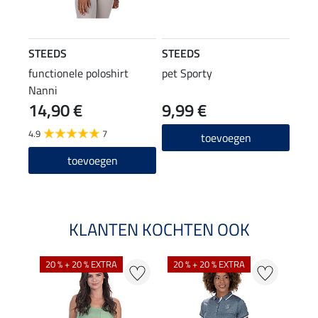
STEEDS
STEEDS
functionele poloshirt
pet Sporty
Nanni
14,90 €
9,99 €
4.9
7
toevoegen
toevoegen
KLANTEN KOCHTEN OOK
20 % + 20 % EXTRA
20 % + 20 % EXTRA
20 %