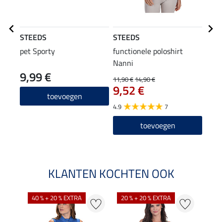
STEEDS
STEEDS
STE
pet Sporty
functionele poloshirt
flee
Nanni
cap
9,99 €
22
11,90 €
14,90 €
9,52 €
4.8
toevoegen
4.9
7
toevoegen
KLANTEN KOCHTEN OOK
40 % + 20 % EXTRA
20 % + 20 % EXTRA
20 %