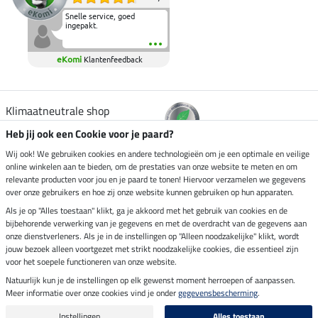
Snelle service, goed
ingepakt.
eKomi
Klantenfeedback
Klimaatneutrale shop
Heb jij ook een Cookie voor je paard?
Verzending per
Wij ook! We gebruiken cookies en andere technologieën om je een optimale en veilige
online winkelen aan te bieden, om de prestaties van onze website te meten en om
relevante producten voor jou en je paard te tonen! Hiervoor verzamelen we gegevens
over onze gebruikers en hoe zij onze website kunnen gebruiken op hun apparaten.
Veilig betalen met
Als je op "Alles toestaan" klikt, ga je akkoord met het gebruik van cookies en de
bijbehorende verwerking van je gegevens en met de overdracht van de gegevens aan
onze dienstverleners. Als je in de instellingen op "Alleen noodzakelijke" klikt, wordt
jouw bezoek alleen voortgezet met strikt noodzakelijke cookies, die essentieel zijn
Impressum
voor het soepele functioneren van onze website.
Natuurlijk kun je de instellingen op elk gewenst moment herroepen of aanpassen.
Meer informatie over onze cookies vind je onder
gegevensbescherming
.
Laatste update op 08.08.2026 om 06:59 uur
Alle prijzen in euro's, incl. BTW, excl. verzendkosten.
Instellingen
Alles toestaan