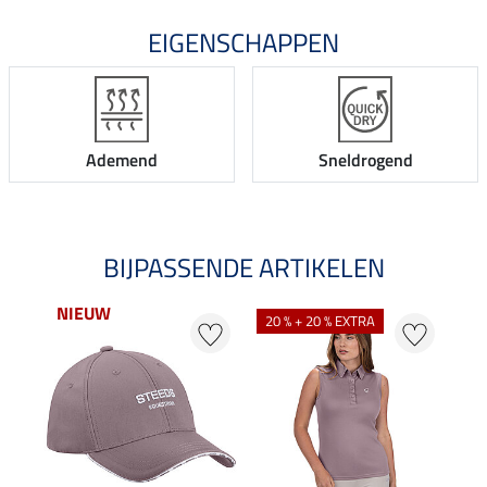
EIGENSCHAPPEN
Ademend
Sneldrogend
BIJPASSENDE ARTIKELEN
NIEUW
NI
20 % + 20 % EXTRA