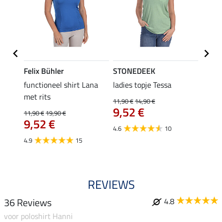
Felix Bühler
STONEDEEK
Felix
functioneel shirt Lana
ladies topje Tessa
zip-fu
met rits
Fleur
11,90 €
14,90 €
9,52 €
11,90 €
19,90 €
15,90 
9,52 €
12,
4.6
10
4.9
15
4.9
REVIEWS
36 Reviews
4.8
voor poloshirt Hanni