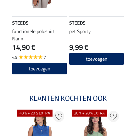
STEEDS
STEEDS
functionele poloshirt
pet Sporty
Nanni
14,90 €
9,99 €
4.9
7
toevoegen
toevoegen
KLANTEN KOCHTEN OOK
40 % + 20 % EXTRA
20 % + 20 % EXTRA
20 %