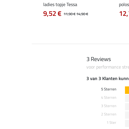
ladies topje Tessa
polos
9,52 €
12,
12,90 €
11,90 €
14,90 €
3 Reviews
voor performance str
3 van 3 Klanten kunn
5 Sterren
4 Sterren
3 Sterren
2 Sterren
1 Ster