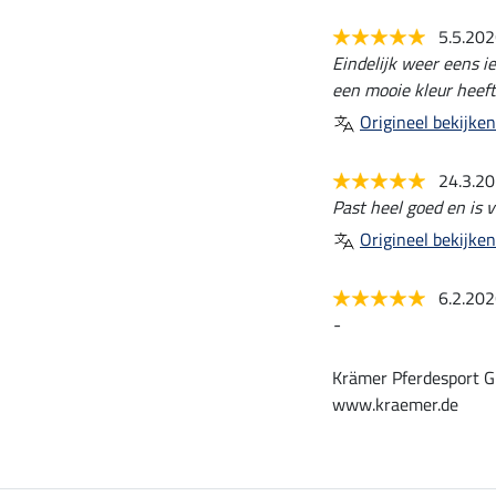
5.5.20
Eindelijk weer eens i
een mooie kleur heeft,
Origineel bekijken
24.3.2
Past heel goed en is v
Origineel bekijken
6.2.20
-
Krämer Pferdesport G
www.kraemer.de