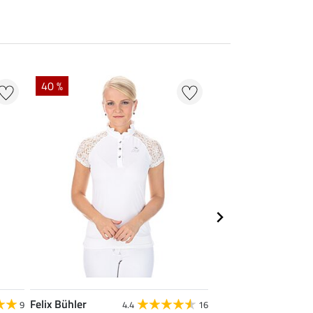
40 %
22 % + 20 % EXTR
Felix Bühler
Felix Bühler
9
4.4
16