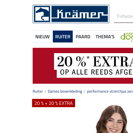
NIEUW
RUITER
PAARD
THEMA'S
Ruiter
Dames bovenkleding
performance stretchjas Ja
20 % + 20 % EXTRA