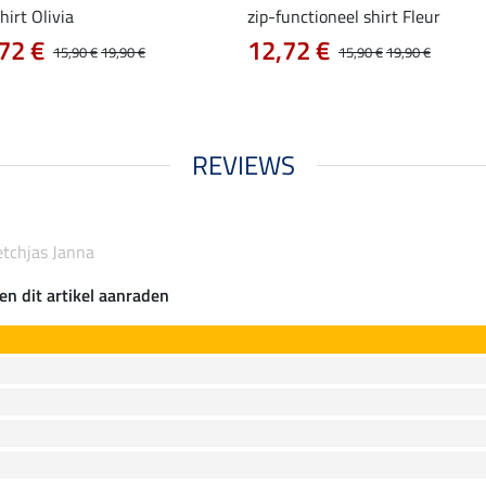
hirt Olivia
zip-functioneel shirt Fleur
72 €
12,72 €
15,90 €
19,90 €
15,90 €
19,90 €
REVIEWS
etchjas Janna
en dit artikel aanraden