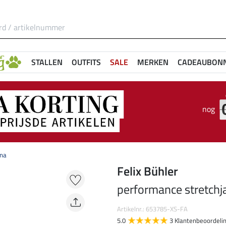
STALLEN
OUTFITS
SALE
MERKEN
CADEAUBON
nog
nna
Felix Bühler
performance stretchj
Artikelnr.: 653785-XS-FA
5.0
3 Klantenbeoordeli