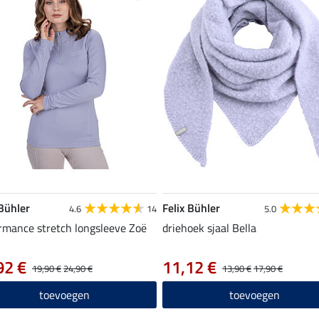
 Bühler
Felix Bühler
4.6
14
5.0
rmance stretch longsleeve Zoë
driehoek sjaal Bella
92 €
11,12 €
19,90 €
24,90 €
13,90 €
17,90 €
toevoegen
toevoegen