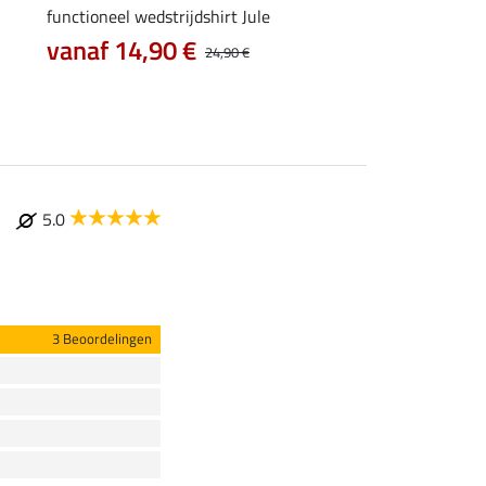
functioneel wedstrijdshirt Jule
tanktop Mira
vanaf 14,90 €
7,99 €
24,90 €
9,99 €
12,90
5.0
3 Beoordelingen