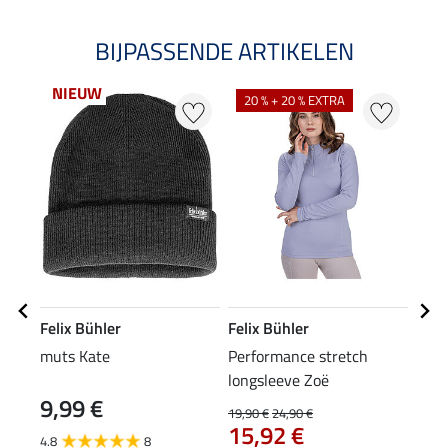
BIJPASSENDE ARTIKELEN
NIEUW
20 % + 20 % EXTRA
22
Felix Bühler
Felix Bühler
Feli
muts Kate
Performance stretch
drie
longsleeve Zoë
9,99 €
19,90 €
24,90 €
13,90
15,92 €
11
4.8
8