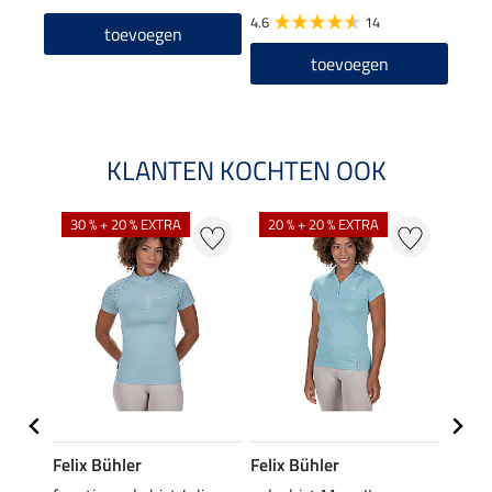
4.6
14
5.0
toevoegen
toevoegen
KLANTEN KOCHTEN OOK
30 % + 20 % EXTRA
20 % + 20 % EXTRA
20 %
Felix Bühler
Felix Bühler
STON