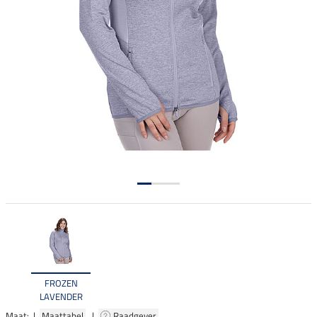
FROZEN
LAVENDER
Maat: |
Maattabel
|
Raadgever