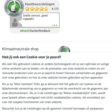
Klantbeoordelingen
4.7
/
5
Snelle service, goed
ingepakt.
eKomi
Klantenfeedback
Klimaatneutrale shop
Heb jij ook een Cookie voor je paard?
Verzending per
Wij ook! We gebruiken cookies en andere technologieën om je een optimale en veilige
online winkelen aan te bieden, om de prestaties van onze website te meten en om
relevante producten voor jou en je paard te tonen! Hiervoor verzamelen we gegevens
over onze gebruikers en hoe zij onze website kunnen gebruiken op hun apparaten.
Veilig betalen met
Als je op "Alles toestaan" klikt, ga je akkoord met het gebruik van cookies en de
bijbehorende verwerking van je gegevens en met de overdracht van de gegevens aan
onze dienstverleners. Als je in de instellingen op "Alleen noodzakelijke" klikt, wordt
jouw bezoek alleen voortgezet met strikt noodzakelijke cookies, die essentieel zijn
Impressum
voor het soepele functioneren van onze website.
Natuurlijk kun je de instellingen op elk gewenst moment herroepen of aanpassen.