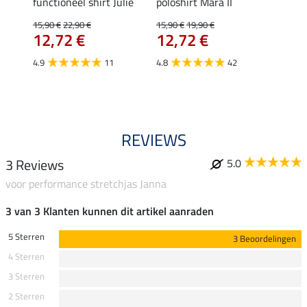
Jule
functioneel shirt Julie
poloshirt Mara II
ladies
uchon
15,90 €
22,90 €
15,90 €
19,90 €
11,90 
12,72 €
12,72 €
9,5
4.9
11
4.8
42
4.6
REVIEWS
3 Reviews
5.0
voor performance stretchjas Janna
3 van 3 Klanten kunnen dit artikel aanraden
5 Sterren
3 Beoordelingen
4 Sterren
3 Sterren
2 Sterren