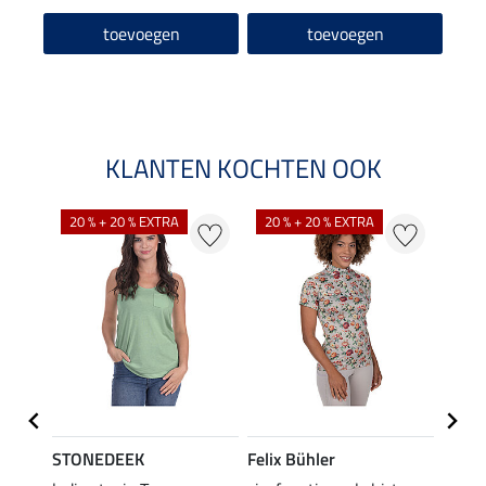
toevoegen
toevoegen
KLANTEN KOCHTEN OOK
20 % + 20 % EXTRA
20 % + 20 % EXTRA
40 %
STONEDEEK
Felix Bühler
Felix