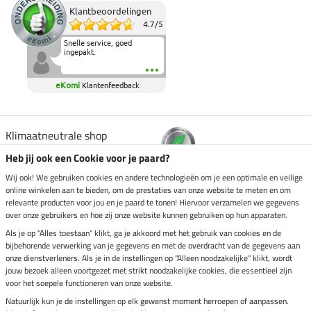
Klantbeoordelingen
4.7
/
5
Snelle service, goed
ingepakt.
eKomi
Klantenfeedback
Klimaatneutrale shop
Heb jij ook een Cookie voor je paard?
Verzending per
Wij ook! We gebruiken cookies en andere technologieën om je een optimale en veilige
online winkelen aan te bieden, om de prestaties van onze website te meten en om
relevante producten voor jou en je paard te tonen! Hiervoor verzamelen we gegevens
over onze gebruikers en hoe zij onze website kunnen gebruiken op hun apparaten.
Veilig betalen met
Als je op "Alles toestaan" klikt, ga je akkoord met het gebruik van cookies en de
bijbehorende verwerking van je gegevens en met de overdracht van de gegevens aan
onze dienstverleners. Als je in de instellingen op "Alleen noodzakelijke" klikt, wordt
jouw bezoek alleen voortgezet met strikt noodzakelijke cookies, die essentieel zijn
Impressum
voor het soepele functioneren van onze website.
Natuurlijk kun je de instellingen op elk gewenst moment herroepen of aanpassen.