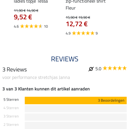
 Nela
ladies topje Tessa
zip-functioneel shirt
funct
Fleur
wedstr
11,90 €
14,90 €
9,52 €
15,90 €
19,90 €
24,90 
12,72 €
van
4.6
10
4.9
9
4.4
REVIEWS
3 Reviews
5.0
voor performance stretchjas Janna
3 van 3 Klanten kunnen dit artikel aanraden
5 Sterren
3 Beoordelingen
4 Sterren
3 Sterren
2 Sterren