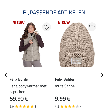
BIJPASSENDE ARTIKELEN
NIEUW
NIEUW
NI
Felix Bühler
Felix Bühler
Feli
Lena bodywarmer met
muts Sanne
Perf
capuchon
long
59,90 €
9,99 €
24
5.0
3
4.2
4
4.6