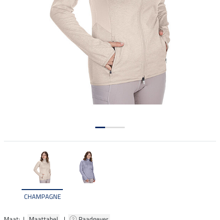
CHAMPAGNE
Maat: |
Maattabel
|
Raadgever