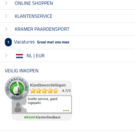
ONLINE SHOPPEN
KLANTENSERVICE
KRAMER PAARDENSPORT
Vacatures
Groei met ons mee
1
NL | EUR
VEILIG INKOPEN
Klantbeoordelingen
4.7
/
5
Snelle service, goed
ingepakt.
eKomi
Klantenfeedback