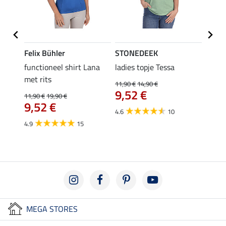
Felix Bühler
STONEDEEK
Felix
functioneel shirt Lana
ladies topje Tessa
zip-fu
met rits
Fleur
11,90 €
14,90 €
9,52 €
11,90 €
19,90 €
15,90 
€
9,52 €
12,
4.6
10
4.9
15
4.9
MEGA STORES