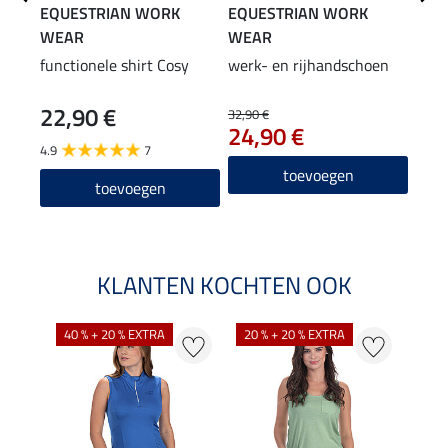
EQUESTRIAN WORK
EQUESTRIAN WORK
EQU
WEAR
WEAR
WE
functionele shirt Cosy
werk- en rijhandschoen
Wint
outd
22,90 €
69
32,90 €
24,90 €
4.9
7
5.0
toevoegen
toevoegen
KLANTEN KOCHTEN OOK
40 % + 20 % EXTRA
20 % + 20 % EXTRA
20 %