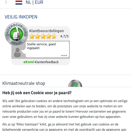
NL | EUR
VEILIG INKOPEN
Klantbeoordelingen
4.7
/
5
Snelle service, goed
ingepakt.
eKomi
Klantenfeedback
Klimaatneutrale shop
Heb jij ook een Cookie voor je paard?
Verzending per
Wij ook! We gebruiken cookies en andere technologieën om je een optimale en veilige
online winkelen aan te bieden, om de prestaties van onze website te meten en om
relevante producten voor jou en je paard te tonen! Hiervoor verzamelen we gegevens
over onze gebruikers en hoe zij onze website kunnen gebruiken op hun apparaten.
Veilig betalen met
Als je op "Alles toestaan" klikt, ga je akkoord met het gebruik van cookies en de
bijbehorende verwerking van je gegevens en met de overdracht van de gegevens aan