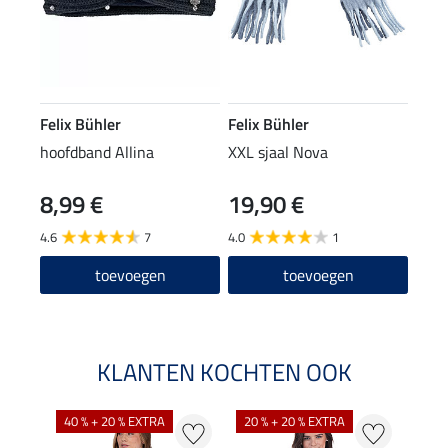
Felix Bühler
Felix Bühler
hoofdband Allina
XXL sjaal Nova
8,99 €
19,90 €
4.6
7
4.0
1
toevoegen
toevoegen
KLANTEN KOCHTEN OOK
40 % + 20 % EXTRA
20 % + 20 % EXTRA
20 %