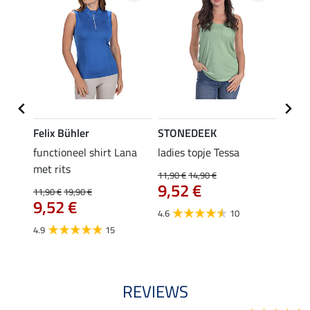
Felix Bühler
STONEDEEK
Felix
functioneel shirt Lana
ladies topje Tessa
zip-fu
met rits
Fleur
11,90 €
14,90 €
9,52 €
11,90 €
19,90 €
15,90 
€
9,52 €
12,
4.6
10
4.9
15
4.9
REVIEWS