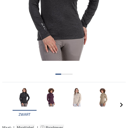
ZWART
Maat: |
Maattabel
|
Raadgever