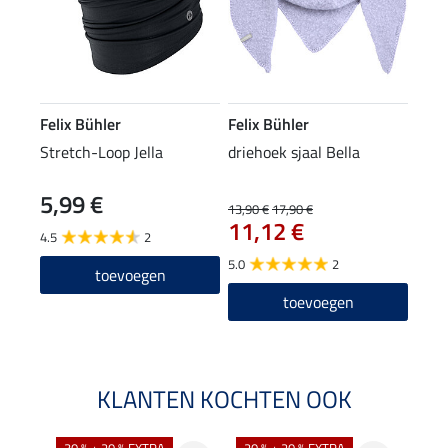
Felix Bühler
Felix Bühler
Stretch-Loop Jella
driehoek sjaal Bella
5,99 €
13,90 €
17,90 €
11,12 €
4.5
2
5.0
2
toevoegen
toevoegen
KLANTEN KOCHTEN OOK