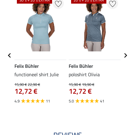
30 % + 20 % EXTRA
20 % + 20 % EXTRA
20 %
Felix Bühler
Felix Bühler
Felix
eeve
functioneel shirt Julie
poloshirt Olivia
functi
15,90 €
22,90 €
15,90 €
19,90 €
15,90 
12,72 €
12,72 €
12,
4.9
11
5.0
41
4.9