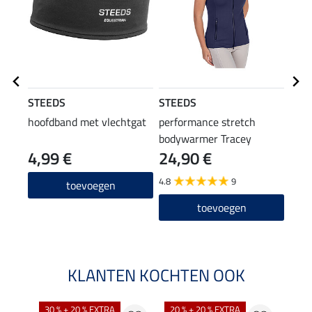
STEEDS
STEEDS
STE
hoofdband met vlechtgat
performance stretch
func
bodywarmer Tracey
4,99 €
24,90 €
14
4.8
9
4.8
toevoegen
toevoegen
KLANTEN KOCHTEN OOK
30 % + 20 % EXTRA
20 % + 20 % EXTRA
20 %