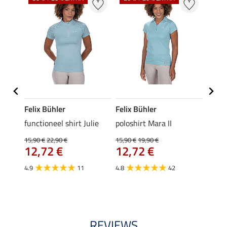
Felix Bühler
Felix Bühler
STON
Jule
functioneel shirt Julie
poloshirt Mara II
ladies
uchon
15,90 €
22,90 €
15,90 €
19,90 €
11,90 
12,72 €
12,72 €
9,5
4.9
11
4.8
42
4.6
REVIEWS