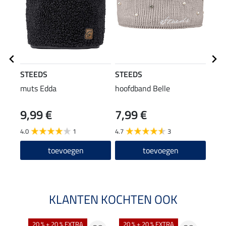
STEEDS
STEEDS
STE
muts Edda
hoofdband Belle
rij-j
cap
9,99 €
7,99 €
59
4.0
1
4.7
3
4.6
toevoegen
toevoegen
KLANTEN KOCHTEN OOK
20 % + 20 % EXTRA
20 % + 20 % EXTRA
40 %