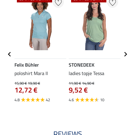
Felix Bühler
STONEDEEK
Felix
Klara
poloshirt Mara II
ladies topje Tessa
funct
uchon
wedstr
15,90 €
19,90 €
11,90 €
14,90 €
12,72 €
9,52 €
24,90 
€
van
4.8
42
4.6
10
4.4
REVIEWS