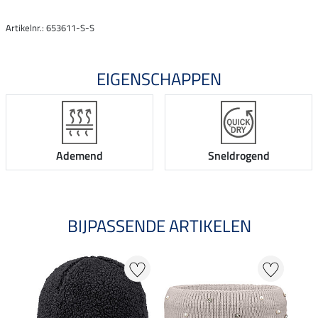
Artikelnr.: 653611-S-S
EIGENSCHAPPEN
Ademend
Sneldrogend
BIJPASSENDE ARTIKELEN
NI