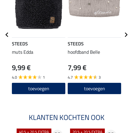
STEEDS
STEEDS
STE
muts Edda
hoofdband Belle
rij-j
cap
9,99 €
7,99 €
59
4.0
1
4.7
3
4.6
toevoegen
toevoegen
KLANTEN KOCHTEN OOK
40 % + 20 % EXTRA
20 % + 20 % EXTRA
20 %