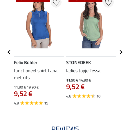
Felix Bühler
STONEDEEK
Felix
functioneel shirt Lana
ladies topje Tessa
zip-fu
met rits
Fleur
11,90 €
14,90 €
9,52 €
11,90 €
19,90 €
15,90 
9,52 €
12,
4.6
10
4.9
15
4.9
REVIEWS