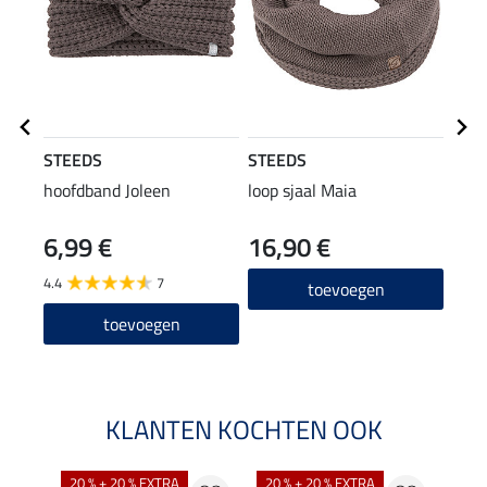
STEEDS
STEEDS
STE
hoofdband Joleen
loop sjaal Maia
3 in 
6,99 €
16,90 €
79
4.4
7
4.8
toevoegen
toevoegen
KLANTEN KOCHTEN OOK
20 % + 20 % EXTRA
20 % + 20 % EXTRA
40 %