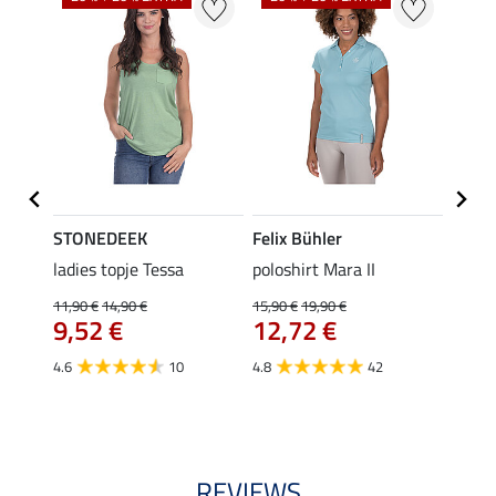
STONEDEEK
Felix Bühler
Felix
 Nela
ladies topje Tessa
poloshirt Mara II
funct
wedstr
11,90 €
14,90 €
15,90 €
19,90 €
9,52 €
12,72 €
24,90 
van
4.6
10
4.8
42
4.4
REVIEWS