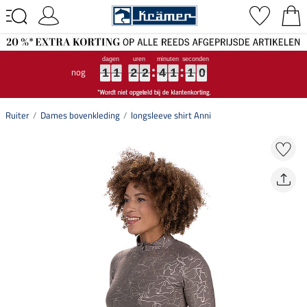
nog
1
1
1
1
1
1
2
2
2
2
2
2
4
4
4
1
1
1
1
1
1
0
0
0
1
1
2
2
4
1
1
0
Ruiter
Dames bovenkleding
longsleeve shirt Anni