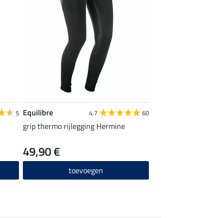
Equilibre
5
4.7
60
grip thermo rijlegging Hermine
49,90 €
toevoegen