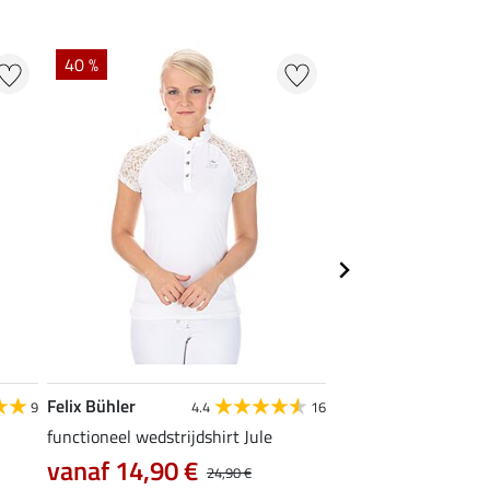
40 %
22 %
Felix Bühler
STEEDS
9
4.4
16
functioneel wedstrijdshirt Jule
functionele zipshirt 
vanaf 14,90 €
vanaf 17,90 €
24,90 €