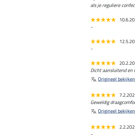
als je reguliere confe
10.6.2
-
12.5.2
-
20.2.2
Dicht aansluitend en t
Origineel bekijken
7.2.20
Geweldig draagcomfor
Origineel bekijken
2.2.20
-