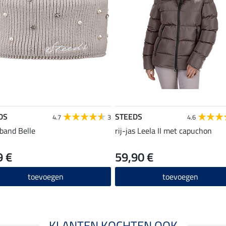
DS
STEEDS
4.7
3
4.6
band Belle
rij-jas Leela II met capuchon
9 €
59,90 €
toevoegen
toevoegen
KLANTEN KOCHTEN OOK