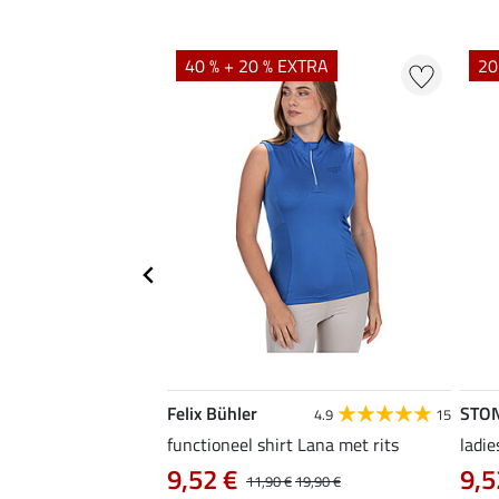
40 % + 20 % EXTRA
20
Felix Bühler
STO
4.8
4
4.9
15
irt Eliana
functioneel shirt Lana met rits
ladie
0 €
9,52 €
9,5
22,90 €
11,90 €
19,90 €