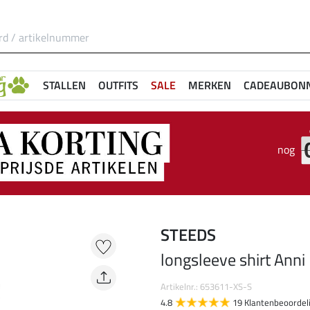
STALLEN
OUTFITS
SALE
MERKEN
CADEAUBON
nog
STEEDS
longsleeve shirt Anni
Artikelnr.: 653611-XS-S
4.8
19 Klantenbeoordel