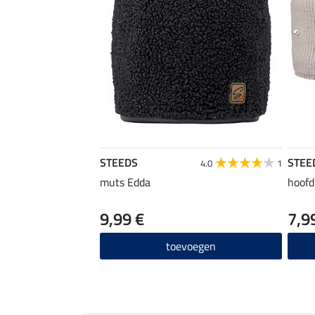
STEEDS
STEE
4.0
1
muts Edda
hoofd
9,99 €
7,9
toevoegen