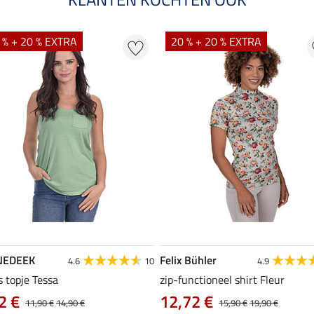
 % + 20 % EXTRA
20 % + 20 % EXTRA
NEDEEK
Felix Bühler
4.6
10
4.9
s topje Tessa
zip-functioneel shirt Fleur
2 €
12,72 €
11,90 €
14,90 €
15,90 €
19,90 €