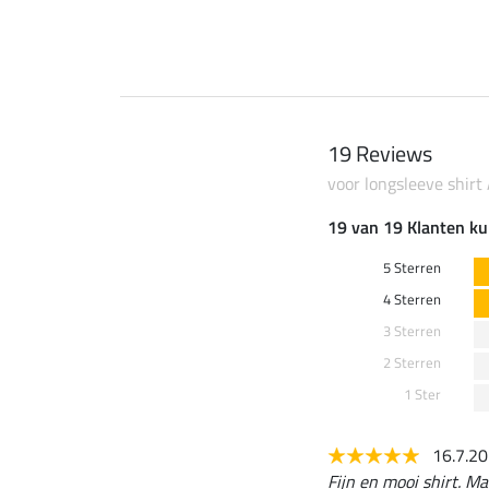
19 Reviews
voor longsleeve shirt
19 van 19 Klanten ku
5 Sterren
4 Sterren
3 Sterren
2 Sterren
1 Ster
16.7.2
Fijn en mooi shirt. Ma