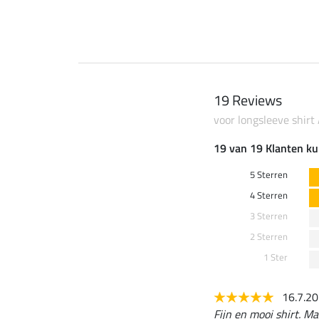
19 Reviews
voor longsleeve shirt
19 van 19 Klanten ku
5 Sterren
4 Sterren
3 Sterren
2 Sterren
1 Ster
16.7.2
Fijn en mooi shirt. Ma