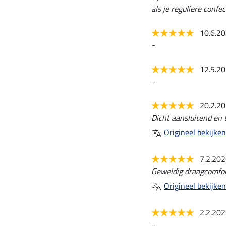
als je reguliere confe
10.6.2
-
12.5.2
-
20.2.2
Dicht aansluitend en t
Origineel bekijken
7.2.20
Geweldig draagcomfor
Origineel bekijken
2.2.20
-