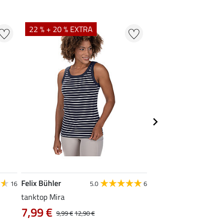
22 % + 20 % EXTRA
22 %
Felix Bühler
STEEDS
16
5.0
6
tanktop Mira
functionele zipshirt 
7,99 €
vanaf 17,90 €
9,99 €
12,90 €