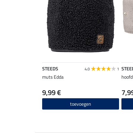
STEEDS
STEE
4.0
1
muts Edda
hoofd
9,99 €
7,9
toevoegen