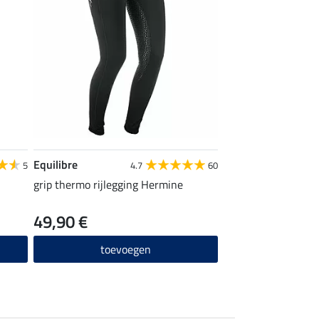
Equilibre
5
4.7
60
grip thermo rijlegging Hermine
49,90 €
toevoegen