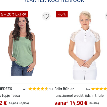
 % + 20 % EXTRA
40 %
NEDEEK
Felix Bühler
4.6
10
4.4
s topje Tessa
functioneel wedstrijdshirt Jule
2 €
vanaf 14,90 €
11,90 €
14,90 €
24,90 €