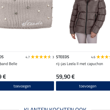
DS
STEEDS
4.7
3
4.6
band Belle
rij-jas Leela II met capuchon
9 €
59,90 €
toevoegen
toevoegen
KLANTEN KOCHTEN OOK