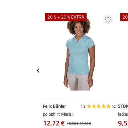
20 % + 20 % EXTRA
20
Felix Bühler
STO
4.8
4
4.8
42
irt Eliana
poloshirt Mara II
ladie
0 €
12,72 €
9,5
22,90 €
15,90 €
19,90 €