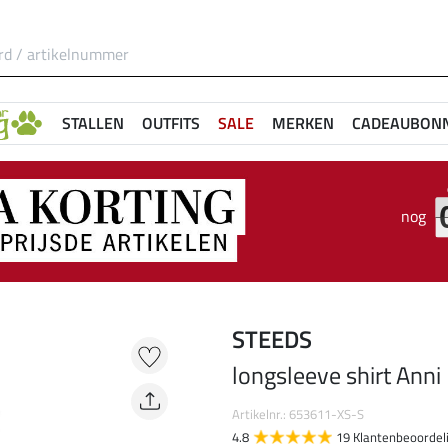
STALLEN
OUTFITS
SALE
MERKEN
CADEAUBON
nog
STEEDS
longsleeve shirt Anni
Artikelnr.: 653611-XS-S
4.8
19 Klantenbeoordel